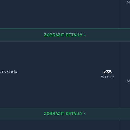
M
ZOBRAZIT DETAILY
ti vkladu
x35
WAGER
M
ZOBRAZIT DETAILY