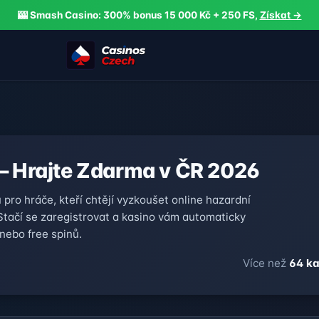
🎰 Smash Casino: 300% bonus 15 000 Kč + 250 FS,
Získat →
– Hrajte Zdarma v ČR 2026
 pro hráče, kteří chtějí vyzkoušet online hazardní
. Stačí se zaregistrovat a kasino vám automaticky
 nebo free spinů.
Více než
64 ka