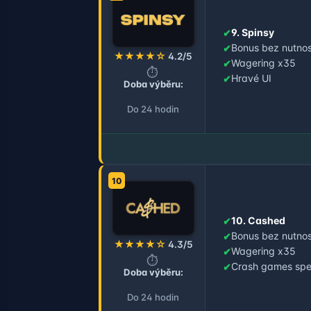
9. Spinsy
✔
Bonus bez nutnos
✔
★★★★☆
4.2/5
Wagering x35
✔
⏱️
Hravé UI
✔
Doba výběru:
Do 24 hodin
10
10. Cashed
✔
Bonus bez nutnos
✔
★★★★☆
4.3/5
Wagering x35
✔
⏱️
Crash games spec
✔
Doba výběru:
Do 24 hodin