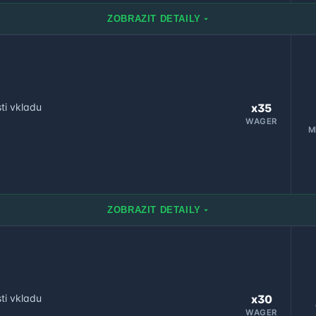
ZOBRAZIT DETAILY
ti vkladu
x35
WAGER
M
ZOBRAZIT DETAILY
ti vkladu
x30
WAGER