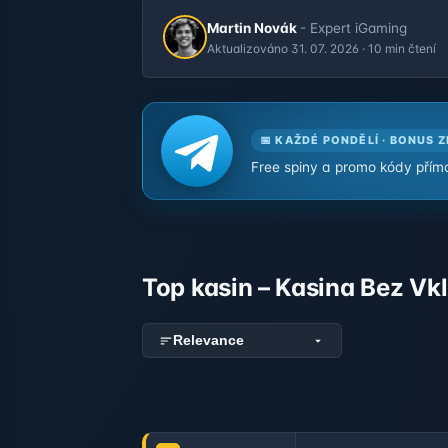
Martin Novák
- Expert iGaming
Aktualizováno 31. 07. 2026 · 10 min čtení
📅 KAŽDÉ PONDĚLÍ · BONUS 
Free spiny a promo kódy pří
Top kasin – Kasina Bez Vk
Relevance