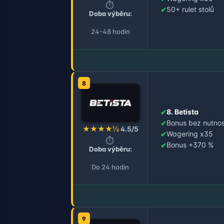
⏱️
50+ rulet stolů
✔
Doba výběru:
24-48 hodin
8
8. Betista
✔
Bonus bez nutnos
✔
★★★★½
4.5/5
Wagering x35
✔
⏱️
Bonus +370 %
✔
Doba výběru:
Do 24 hodin
9