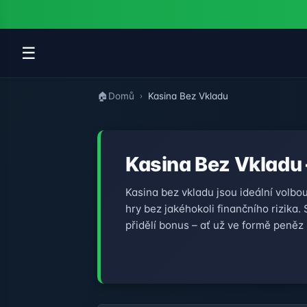
☰
🏠
Domů
Kasina Bez Vkladu
›
Kasina Bez Vkladu 
Kasina bez vkladu jsou ideální volbou
hry bez jakéhokoli finančního rizika
přidělí bonus – ať už ve formě peněz