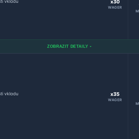
ti vkladu
x30
WAGER
M
ZOBRAZIT DETAILY
ti vkladu
x35
WAGER
M