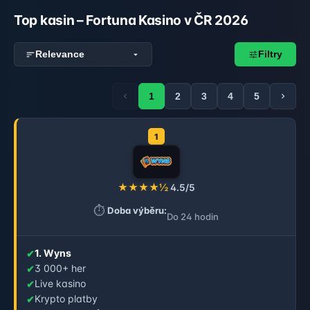
Top kasin – Fortuna Kasino v ČR 2026
Relevance
Filtry
1
2
3
4
5
1
★★★★½
4.5/5
⏱️
Doba výběru:
Do 24 hodin
1. Wyns
✔
3 000+ her
✔
Live kasino
✔
Krypto platby
✔