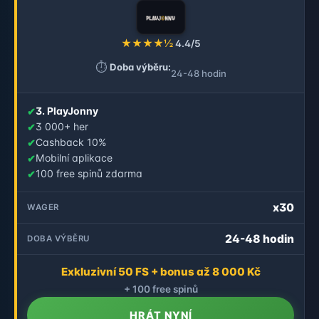
★★★★½
4.4/5
⏱️
Doba výběru:
24-48 hodin
3. PlayJonny
✔
3 000+ her
✔
Cashback 10%
✔
Mobilní aplikace
✔
100 free spinů zdarma
✔
x30
WAGER
24-48 hodin
DOBA VÝBĚRU
Exkluzivní 50 FS + bonus až 8 000 Kč
+ 100 free spinů
HRÁT NYNÍ