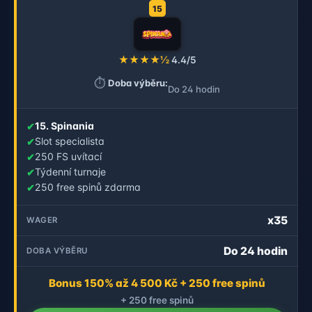
15
★★★★½
4.4/5
⏱️
Doba výběru:
Do 24 hodin
15. Spinania
✔
Slot specialista
✔
250 FS uvítací
✔
Týdenní turnaje
✔
250 free spinů zdarma
✔
x35
WAGER
Do 24 hodin
DOBA VÝBĚRU
Bonus 150% až 4 500 Kč + 250 free spinů
+ 250 free spinů