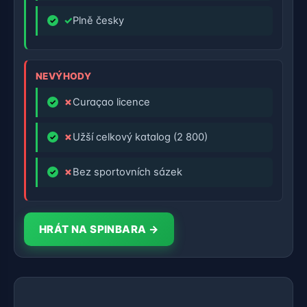
✓
Plně česky
NEVÝHODY
✗
Curaçao licence
✗
Užší celkový katalog (2 800)
✗
Bez sportovních sázek
HRÁT NA SPINBARA →