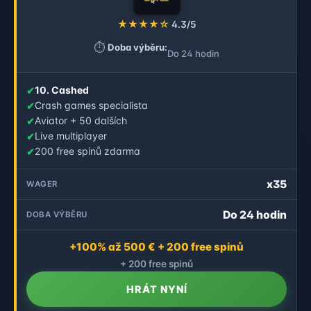
★★★★☆
4.3/5
⏱️
Doba výběru:
Do 24 hodin
10. Cashed
✔
Crash games specialista
✔
Aviator + 50 dalších
✔
Live multiplayer
✔
200 free spinů zdarma
✔
x35
WAGER
Do 24 hodin
DOBA VÝBĚRU
+100% až 500 € + 200 free spinů
+ 200 free spinů
HRÁT NYNÍ