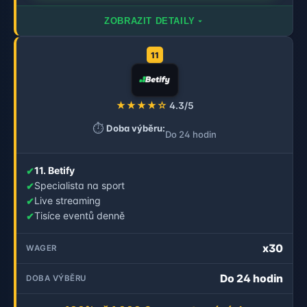
ZOBRAZIT DETAILY
11
★★★★☆
4.3/5
⏱️
Doba výběru:
Do 24 hodin
11. Betify
✔
Specialista na sport
✔
Live streaming
✔
Tisíce eventů denně
✔
x30
WAGER
Do 24 hodin
DOBA VÝBĚRU