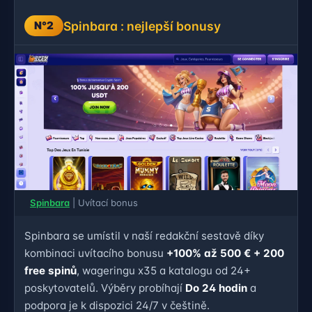
Spinbara : nejlepší bonusy
N°2
Spinbara
| Uvítací bonus
Spinbara se umístil v naší redakční sestavě díky
kombinaci uvítacího bonusu
+100% až 500 € + 200
free spinů
, wageringu x35 a katalogu od 24+
poskytovatelů. Výběry probíhají
Do 24 hodin
a
podpora je k dispozici 24/7 v češtině.