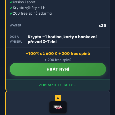
Kasino i sport
✔
Krypto výběry ~1 h
✔
200 free spinů zdarma
✔
x35
WAGER
Krypto ~1 hodina, karty a bankovní
DOBA
převod 3–7 dní
VÝBĚRU
+100% až 600 € + 200 free spinů
+ 200 free spinů
HRÁT NYNÍ
ZOBRAZIT DETAILY
6