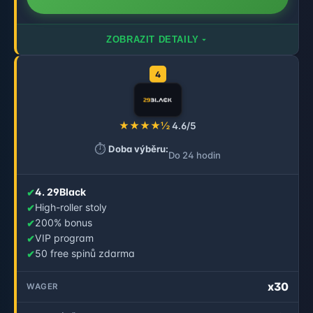
ZOBRAZIT DETAILY
4
★★★★½
4.6/5
⏱️
Doba výběru:
Do 24 hodin
4. 29Black
✔
High-roller stoly
✔
200% bonus
✔
VIP program
✔
50 free spinů zdarma
✔
x30
WAGER