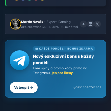
Martin Novák
- Expert iGaming
Aktualizováno 31. 07. 2026 · 10 min čtení
📅 KAŽDÉ PONDĚLÍ · BONUS ZDARMA
Nový exkluzivní bonus každý
pondělí
Free spiny a promo kódy přímo na
Telegramu,
jen pro členy
.
Vstoupit →
@casinosczechcz