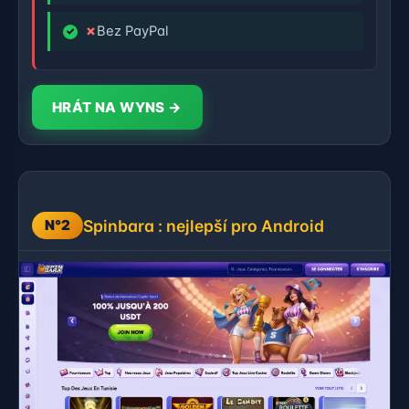
✗
Bez PayPal
HRÁT NA WYNS →
Spinbara : nejlepší pro Android
N°2