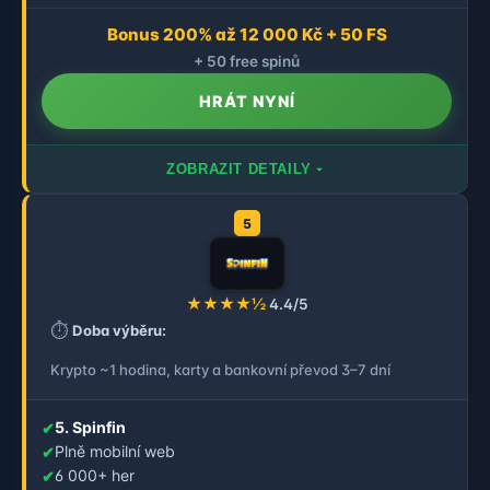
Bonus 200% až 12 000 Kč + 50 FS
+ 50 free spinů
HRÁT NYNÍ
ZOBRAZIT DETAILY
5
★★★★½
4.4/5
⏱️
Doba výběru:
Krypto ~1 hodina, karty a bankovní převod 3–7 dní
5. Spinfin
✔
Plně mobilní web
✔
6 000+ her
✔