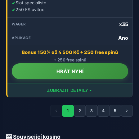
Slot specialista
✔
250 FS uvítací
✔
x35
WAGER
Ano
APLIKACE
Bonus 150% až 4 500 Kč + 250 free spinů
+ 250 free spinů
HRÁT NYNÍ
ZOBRAZIT DETAILY
1
2
3
4
5
🎰 Související kasina