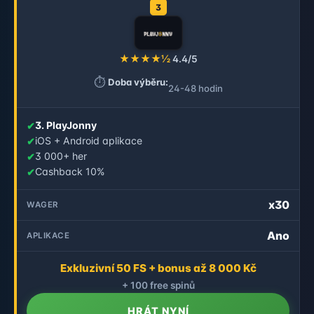
3
★★★★½
4.4/5
⏱️
Doba výběru:
24-48 hodin
3. PlayJonny
✔
iOS + Android aplikace
✔
3 000+ her
✔
Cashback 10%
✔
x30
WAGER
Ano
APLIKACE
Exkluzivní 50 FS + bonus až 8 000 Kč
+ 100 free spinů
HRÁT NYNÍ