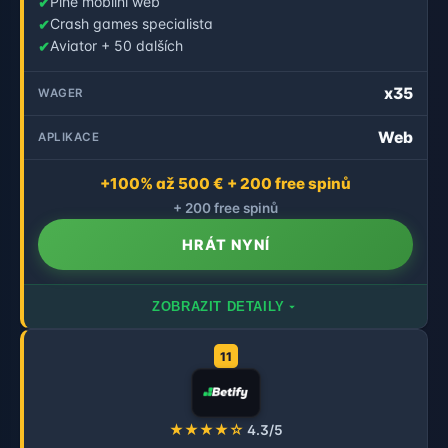
Plně mobilní web
✔
Crash games specialista
✔
Aviator + 50 dalších
✔
x35
WAGER
Web
APLIKACE
+100% až 500 € + 200 free spinů
+ 200 free spinů
HRÁT NYNÍ
ZOBRAZIT DETAILY
11
★★★★☆
4.3/5