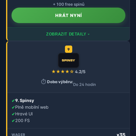
+ 100 free spinů
HRÁT NYNÍ
ZOBRAZIT DETAILY
9
★★★★☆
4.2/5
⏱️
Doba výběru:
Do 24 hodin
9. Spinsy
✔
Plně mobilní web
✔
Hravé UI
✔
200 FS
✔
x35
WAGER