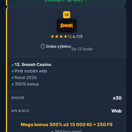
ZOBRAZIT DETAILY
13
★★★★½
4.7/5
⏱️
Doba výběru:
Do 12 hodin
13. Smash Casino
✔
Plně mobilní web
✔
Nové 2026
✔
300% bonus
✔
x30
WAGER
Web
APLIKACE
Mega bonus 300% až 15 000 Kč + 250 FS
+ 250 free spinů