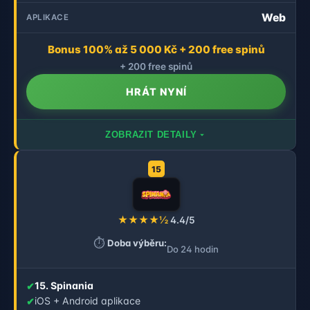
Web
APLIKACE
Bonus 100% až 5 000 Kč + 200 free spinů
+ 200 free spinů
HRÁT NYNÍ
ZOBRAZIT DETAILY
15
★★★★½
4.4/5
⏱️
Doba výběru:
Do 24 hodin
15. Spinania
✔
iOS + Android aplikace
✔