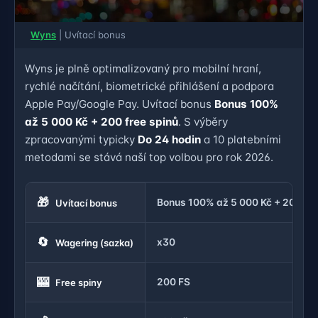
Stáhnout
📌
App-only bonusy
🎁
Wyns
| Uvítací bonus
Si zvolit
📲
Wyns je plně optimalizovaný pro mobilní hraní,
rychlé načítání, biometrické přihlášení a podpora
Mobilní web
📲
Apple Pay/Google Pay. Uvítací bonus
Bonus 100%
až 5 000 Kč + 200 free spinů
. S výběry
Vybrat nejlepší
🏆
zpracovanými typicky
Do 24 hodin
a 10 platebními
metodami se stává naší top volbou pro rok 2026.
Platební metody
💳
Typy bonusů
🎁
🎁
Bonus 100% až 5 000 Kč + 200 fre
Uvítací bonus
Trendy
🚀
🔄
x30
Wagering (sazka)
Hraj zodpovědně
🤝
🎰
200 FS
Free spiny
Registrace
📝
Poznat spolehlivé
📲