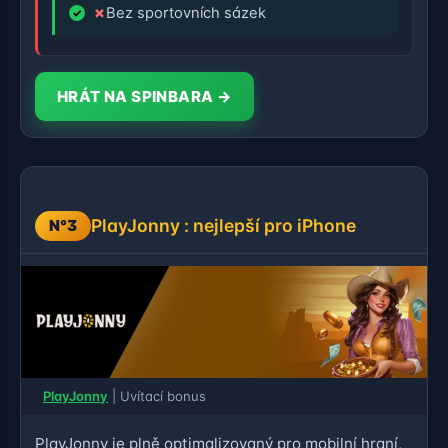
✗
Bez sportovních sázek
HRÁT NA SPINBARA →
PlayJonny : nejlepší pro iPhone
N°3
PlayJonny
| Uvítací bonus
PlayJonny je plně optimalizovaný pro mobilní hraní,