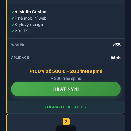
6. Mafia Casino
✔
Plně mobilní web
✔
Stylový design
✔
200 FS
✔
x35
WAGER
Web
APLIKACE
+100% až 500 € + 200 free spinů
+ 200 free spinů
HRÁT NYNÍ
ZOBRAZIT DETAILY
7