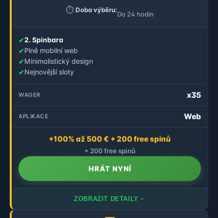
⏱️
Doba výběru:
Do 24 hodin
2. Spinbara
✔
Plně mobilní web
✔
Minimalistický design
✔
Nejnovější sloty
✔
x35
WAGER
Web
APLIKACE
+100% až 500 € + 200 free spinů
+ 200 free spinů
HRÁT NYNÍ
ZOBRAZIT DETAILY