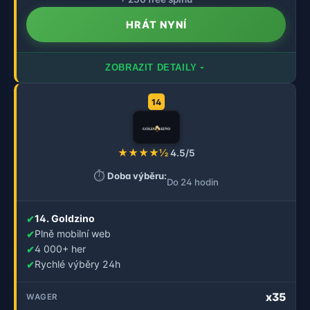
HRÁT NYNÍ
ZOBRAZIT DETAILY
14
★★★★½
4.5/5
⏱️
Doba výběru:
Do 24 hodin
14. Goldzino
✔
Plně mobilní web
✔
4 000+ her
✔
Rychlé výběry 24h
✔
x35
WAGER