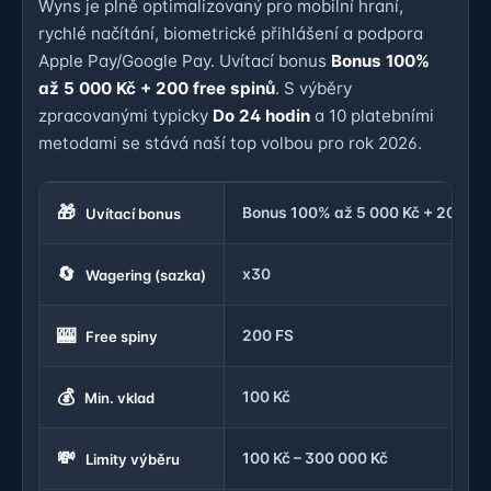
Si zvolit
📲
Wyns je plně optimalizovaný pro mobilní hraní,
rychlé načítání, biometrické přihlášení a podpora
Mobilní web
📲
Apple Pay/Google Pay. Uvítací bonus
Bonus 100%
až 5 000 Kč + 200 free spinů
. S výběry
Vybrat nejlepší
🏆
zpracovanými typicky
Do 24 hodin
a 10 platebními
metodami se stává naší top volbou pro rok 2026.
Platební metody
💳
Typy bonusů
🎁
🎁
Bonus 100% až 5 000 Kč + 200 fre
Uvítací bonus
Trendy
🚀
🔄
x30
Wagering (sazka)
Hraj zodpovědně
🤝
🎰
200 FS
Free spiny
Registrace
📝
Poznat spolehlivé
📲
💰
100 Kč
Min. vklad
Verdikt
🏁
💸
100 Kč – 300 000 Kč
Limity výběru
Hodnocení kasina
🏆