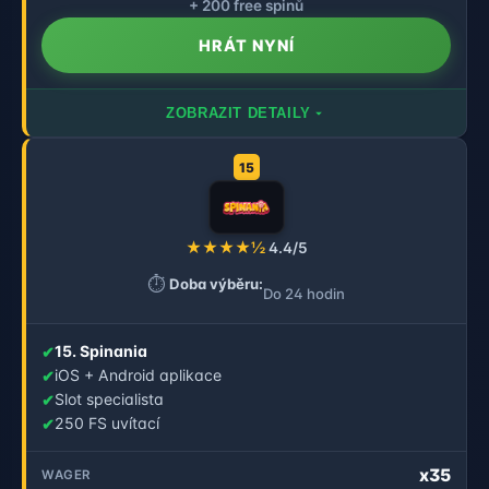
+ 200 free spinů
HRÁT NYNÍ
ZOBRAZIT DETAILY
15
★★★★½
4.4/5
⏱️
Doba výběru:
Do 24 hodin
15. Spinania
✔
iOS + Android aplikace
✔
Slot specialista
✔
250 FS uvítací
✔
x35
WAGER