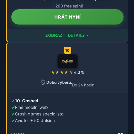
+ 200 free spinů
HRÁT NYNÍ
ZOBRAZIT DETAILY
10
★★★★☆
4.3/5
⏱️
Doba výběru:
Do 24 hodin
10. Cashed
✔
Plně mobilní web
✔
Crash games specialista
✔
Aviator + 50 dalších
✔