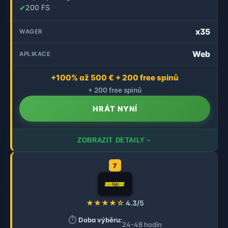
200 FS
✔
x35
WAGER
Web
APLIKACE
+100% až 500 € + 200 free spinů
+ 200 free spinů
HRÁT NYNÍ
ZOBRAZIT DETAILY
7
★★★★☆
4.3/5
⏱️
Doba výběru:
24-48 hodin