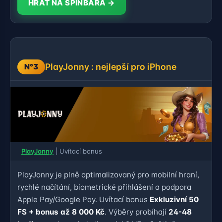
HRÁT NA SPINBARA →
PlayJonny : nejlepší pro iPhone
N°3
PlayJonny
| Uvítací bonus
PlayJonny je plně optimalizovaný pro mobilní hraní,
rychlé načítání, biometrické přihlášení a podpora
Apple Pay/Google Pay. Uvítací bonus
Exkluzivní 50
FS + bonus až 8 000 Kč
. Výběry probíhají
24-48