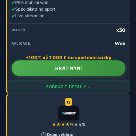
Plně mobilní web
✔
Specialista na sport
✔
Live streaming
✔
x30
WAGER
Web
APLIKACE
+100% až 1 000 € na sportovní sázky
HRÁT NYNÍ
ZOBRAZIT DETAILY
12
★★★★½
4.4/5
⏱️
Doba výběru: