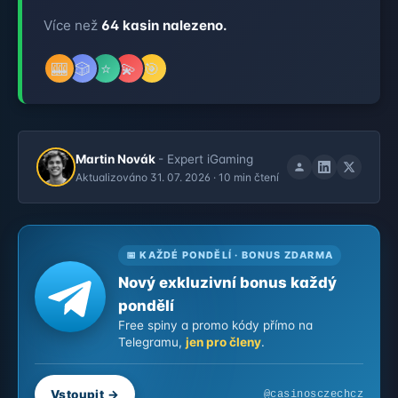
Více než
64 kasin nalezeno.
🎰
🎲
⭐
💫
🎯
Martin Novák
- Expert iGaming
Aktualizováno 31. 07. 2026 · 10 min čtení
📅 KAŽDÉ PONDĚLÍ · BONUS ZDARMA
Nový exkluzivní bonus každý
pondělí
Free spiny a promo kódy přímo na
Telegramu,
jen pro členy
.
Vstoupit →
@casinosczechcz