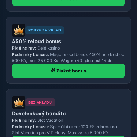
POUZE ZA VKLAD
450% reload bonus
Platí na hry:
Celé kasino
Podmínky bonusu:
Mega reload bonus 450% na vklad od
500 Kč, max 25 000 Kč. Wager x40, platnost 14 dní.
🎁 Získat bonus
BEZ VKLADU
Dovolenkový bandita
Platí na hry:
Slot Vacation
Podmínky bonusu:
Speciální akce: 100 FS zdarma na
Slot Vacation pro VIP členy. Max výhra 5 000 Kč.