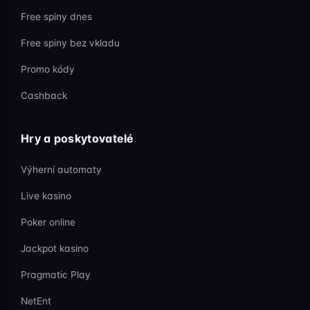
Free spiny dnes
Free spiny bez vkladu
Promo kódy
Cashback
Hry a poskytovatelé
Výherní automaty
Live kasino
Poker online
Jackpot kasino
Pragmatic Play
NetEnt