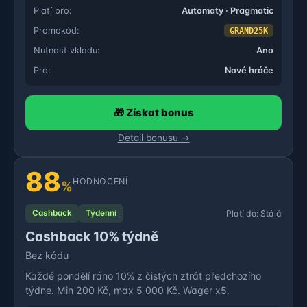
Platí pro:
Automaty · Pragmatic
Promokód:
GRAND25K
Nutnost vkladu:
Ano
Pro:
Nové hráče
🎁 Získat bonus
Detail bonusu →
88
HODNOCENÍ
%
Platí do: Stálá
Cashback
Týdenní
Cashback 10% týdně
Bez kódu
Každé pondělí ráno 10% z čistých ztrát předchozího
týdne. Min 200 Kč, max 5 000 Kč. Wager x5.