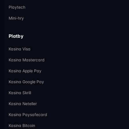
Playtech
Mini-hry
Platby
Kasina Visa
Kasina Mastercard
Kasina Apple Pay
Kasina Google Pay
Kasina Skrill
Kasina Neteller
Kasina Paysafecard
Kasina Bitcoin