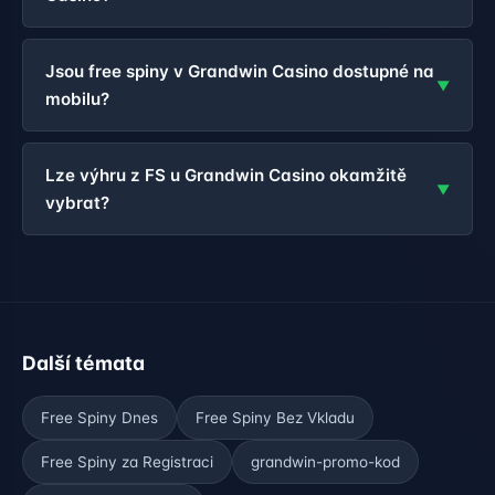
Standardní wager pro uvítací FS je x40. Konkrétní
podmínky se mohou lišit u jednotlivých akcí – vždy si
Jsou free spiny v Grandwin Casino dostupné na
▼
mobilu?
přečtěte pravidla.
Ano, free spiny můžete využít na mobilní verzi webu
i v aplikaci Grandwin Casino bez omezení. Konkrétní
Lze výhru z FS u Grandwin Casino okamžitě
▼
vybrat?
podmínky se vždy ověřte v aktuálních T&C
operátora.
Ne, výhry z FS jsou bonusové prostředky a musí
splnit wager (násobné protočení) před výběrem. Po
splnění wageringu jsou převedeny na hotovostní
zůstatek.
Další témata
Free Spiny Dnes
Free Spiny Bez Vkladu
Free Spiny za Registraci
grandwin-promo-kod