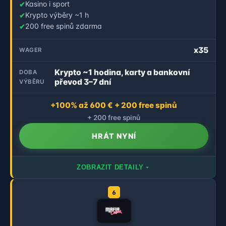
Kasino i sport
✔
Krypto výběry ~1 h
✔
200 free spinů zdarma
✔
x35
WAGER
Krypto ~1 hodina, karty a bankovní
DOBA
převod 3–7 dní
VÝBĚRU
+100% až 600 € + 200 free spinů
+ 200 free spinů
HRÁT NYNÍ
ZOBRAZIT DETAILY
6