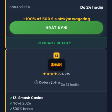
Do 24 hodin
DOBA VÝBĚRU
+100% až 500 € s nízkým wagering
HRÁT NYNÍ
ZOBRAZIT DETAILY
13
★★★★½
4.7/5
⏱️
Doba výběru:
Do 12 hodin
13. Smash Casino
✔
Nové 2026
✔
300% bonus
✔