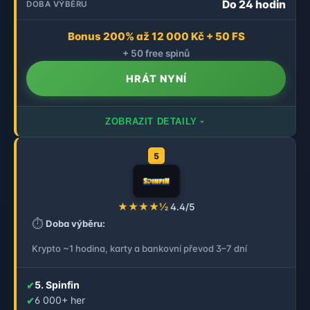
Do 24 hodin
DOBA VÝBĚRU
Bonus 200% až 12 000 Kč + 50 FS
+ 50 free spinů
HRÁT NYNÍ
ZOBRAZIT DETAILY
5
★★★★½
4.4/5
⏱️
Doba výběru:
Krypto ~1 hodina, karty a bankovní převod 3–7 dní
5. Spinfin
✔
6 000+ her
✔