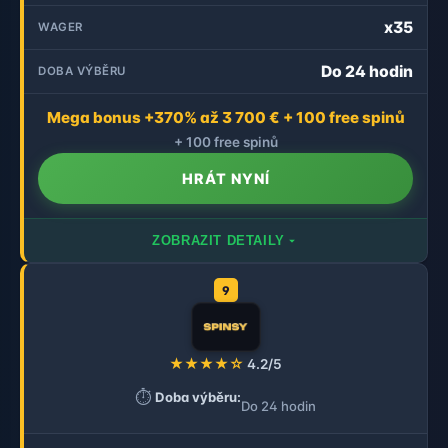
x35
WAGER
Do 24 hodin
DOBA VÝBĚRU
Mega bonus +370% až 3 700 € + 100 free spinů
+ 100 free spinů
HRÁT NYNÍ
ZOBRAZIT DETAILY
9
★★★★☆
4.2/5
⏱️
Doba výběru:
Do 24 hodin