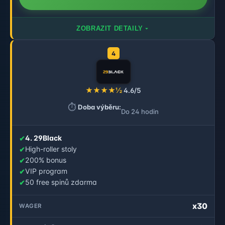
ZOBRAZIT DETAILY
4
★★★★½
4.6/5
⏱️
Doba výběru:
Do 24 hodin
4. 29Black
✔
High-roller stoly
✔
200% bonus
✔
VIP program
✔
50 free spinů zdarma
✔
x30
WAGER