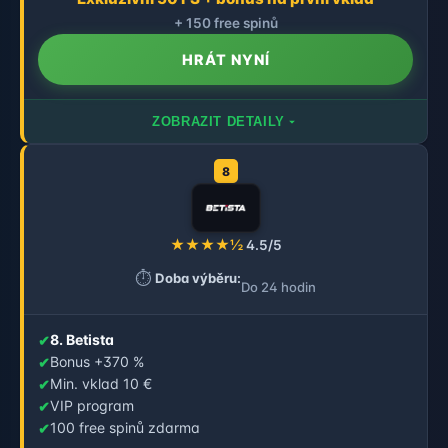
+ 150 free spinů
HRÁT NYNÍ
ZOBRAZIT DETAILY
8
★★★★½
4.5/5
⏱️
Doba výběru:
Do 24 hodin
8. Betista
✔
Bonus +370 %
✔
Min. vklad 10 €
✔
VIP program
✔
100 free spinů zdarma
✔