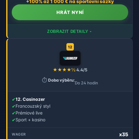
+100% až 1 000 € na sportovní sázky
HRÁT NYNÍ
ZOBRAZIT DETAILY
12
★★★★½
4.4/5
⏱️
Doba výběru:
Do 24 hodin
12. Casinozer
✔
Francouzský styl
✔
Prémiové live
✔
Sport + kasino
✔
x35
WAGER