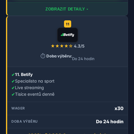
ZOBRAZIT DETAILY
11
★★★★☆
4.3/5
⏱️
Doba výběru:
Do 24 hodin
11. Betify
✔
Specialista na sport
✔
Live streaming
✔
Tisíce eventů denně
✔
x30
WAGER
Do 24 hodin
DOBA VÝBĚRU