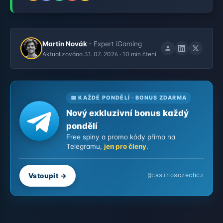
Martin Novák
- Expert iGaming
Aktualizováno 31. 07. 2026 · 10 min čtení
📅 KAŽDÉ PONDĚLÍ · BONUS ZDARMA
Nový exkluzivní bonus každý
pondělí
Free spiny a promo kódy přímo na
Telegramu,
jen pro členy
.
Vstoupit →
@casinosczechcz