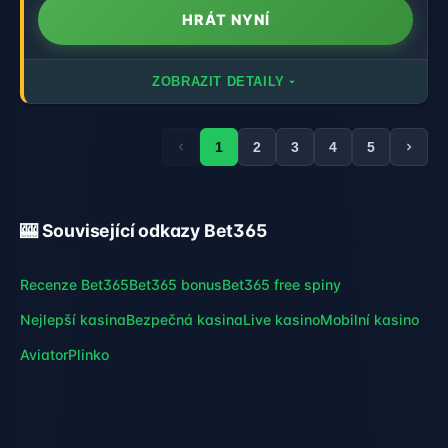
HRÁT NYNÍ
ZOBRAZIT DETAILY
1
2
3
4
5
🎰 Související odkazy Bet365
Recenze Bet365
Bet365 bonus
Bet365 free spiny
Nejlepší kasina
Bezpečná kasina
Live kasino
Mobilní kasino
Aviator
Plinko