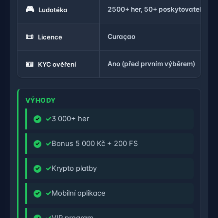
🎮
2500+ her, 50+ poskytovatelů
Ludotéka
📜
Curaçao
Licence
🪪
Ano (před prvním výběrem)
KYC ověření
VÝHODY
✓
3 000+ her
✓
Bonus 5 000 Kč + 200 FS
✓
Krypto platby
✓
Mobilní aplikace