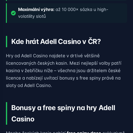
Maximální výhra:
až 10 000× sázka u high-
volatility slotů
Kde hrát Adell Casino v ČR?
Hry od Adell Casino najdete v drtivé většině
licencovaných českých kasin. Mezi nejlepší volby patří
kasina v žebříčku níže – všechna jsou držitelem české
licence a nabízejí uvítací bonusy s free spiny právě na
sloty od Adell Casino.
Bonusy a free spiny na hry Adell
Casino