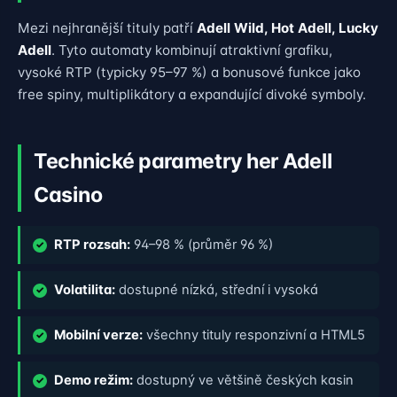
Mezi nejhranější tituly patří
Adell Wild, Hot Adell, Lucky
Adell
. Tyto automaty kombinují atraktivní grafiku,
vysoké RTP (typicky 95–97 %) a bonusové funkce jako
free spiny, multiplikátory a expandující divoké symboly.
Technické parametry her Adell
Casino
RTP rozsah:
94–98 % (průměr 96 %)
Volatilita:
dostupné nízká, střední i vysoká
Mobilní verze:
všechny tituly responzivní a HTML5
Demo režim:
dostupný ve většině českých kasin