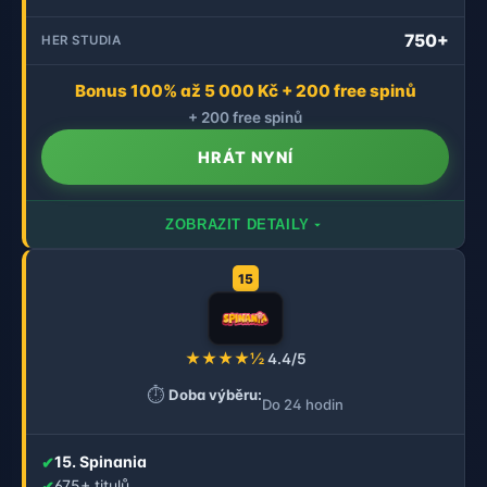
750+
HER STUDIA
Bonus 100% až 5 000 Kč + 200 free spinů
+ 200 free spinů
HRÁT NYNÍ
ZOBRAZIT DETAILY
15
★★★★½
4.4/5
⏱️
Doba výběru:
Do 24 hodin
15. Spinania
✔
675+ titulů
✔