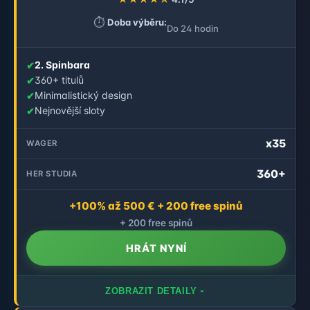
⏱️
Doba výběru:
Do 24 hodin
2. Spinbara
✔
360+ titulů
✔
Minimalistický design
✔
Nejnovější sloty
✔
x35
WAGER
360+
HER STUDIA
+100% až 500 € + 200 free spinů
+ 200 free spinů
HRÁT NYNÍ
ZOBRAZIT DETAILY