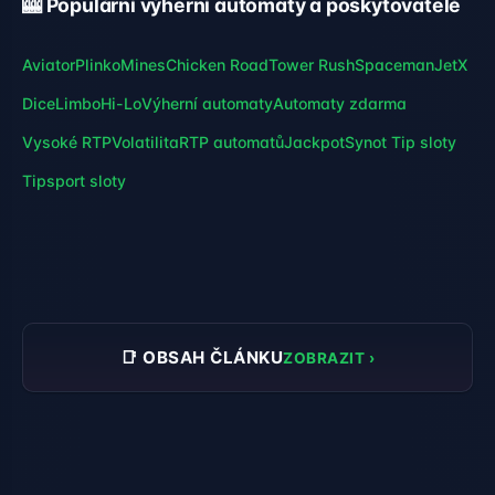
🎰 Populární výherní automaty a poskytovatelé
Aviator
Plinko
Mines
Chicken Road
Tower Rush
Spaceman
JetX
Dice
Limbo
Hi-Lo
Výherní automaty
Automaty zdarma
Vysoké RTP
Volatilita
RTP automatů
Jackpot
Synot Tip sloty
Tipsport sloty
📑
OBSAH ČLÁNKU
ZOBRAZIT ›
Licence
📜
Kdo Adell
📌