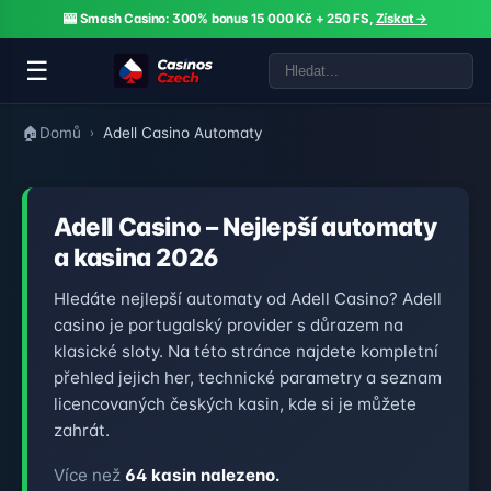
🎰 Smash Casino: 300% bonus 15 000 Kč + 250 FS,
Získat →
☰
🏠
Domů
Adell Casino Automaty
›
Adell Casino – Nejlepší automaty
a kasina 2026
Hledáte nejlepší automaty od Adell Casino? Adell
casino je portugalský provider s důrazem na
klasické sloty. Na této stránce najdete kompletní
přehled jejich her, technické parametry a seznam
licencovaných českých kasin, kde si je můžete
zahrát.
Více než
64 kasin nalezeno.