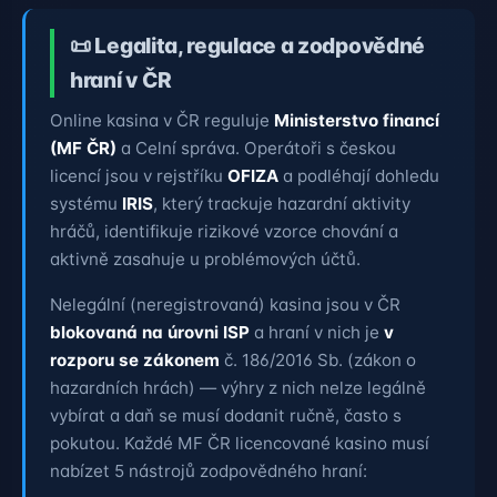
Nejpopulárnější hry
📌
📜 Legalita, regulace a zodpovědné
Technické parametry
📌
hraní v ČR
Hrát Adell
📌
Online kasina v ČR reguluje
Ministerstvo financí
(MF ČR)
a Celní správa. Operátoři s českou
Free spiny
🌀
licencí jsou v rejstříku
OFIZA
a podléhají dohledu
systému
IRIS
, který trackuje hazardní aktivity
Poskytovatelé
🧩
hráčů, identifikuje rizikové vzorce chování a
aktivně zasahuje u problémových účtů.
Nelegální (neregistrovaná) kasina jsou v ČR
blokovaná na úrovni ISP
a hraní v nich je
v
rozporu se zákonem
č. 186/2016 Sb. (zákon o
hazardních hrách) — výhry z nich nelze legálně
vybírat a daň se musí dodanit ručně, často s
pokutou. Každé MF ČR licencované kasino musí
nabízet 5 nástrojů zodpovědného hraní: