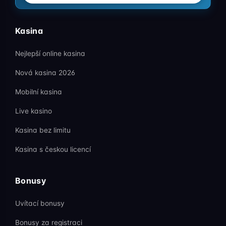
Kasina
Nejlepší online kasina
Nová kasina 2026
Mobilní kasina
Live kasino
Kasina bez limitu
Kasina s českou licencí
Bonusy
Uvítací bonusy
Bonusy za registraci