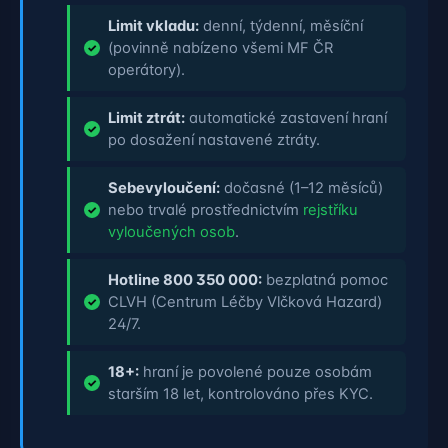
Limit vkladu:
denní, týdenní, měsíční
(povinně nabízeno všemi MF ČR
operátory).
Limit ztrát:
automatické zastavení hraní
po dosažení nastavené ztráty.
Sebevyloučení:
dočasné (1–12 měsíců)
nebo trvalé prostřednictvím
rejstříku
vyloučených osob
.
Hotline 800 350 000:
bezplatná pomoc
CLVH (Centrum Léčby Vlčková Hazard)
24/7.
18+:
hraní je povolené pouze osobám
starším 18 let, kontrolováno přes KYC.