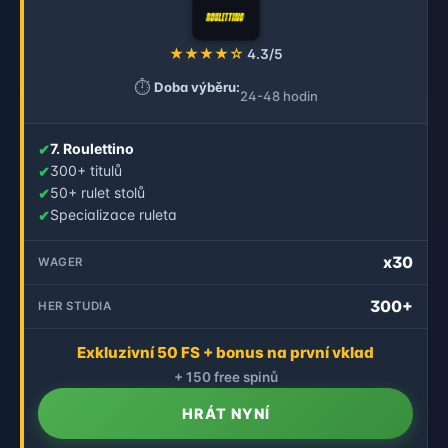
★★★★☆
4.3/5
⏱️
Doba výběru:
24-48 hodin
7. Roulettino
✔
300+ titulů
✔
50+ rulet stolů
✔
Specializace ruleta
✔
x30
WAGER
300+
HER STUDIA
Exkluzivní 50 FS + bonus na první vklad
+ 150 free spinů
HRÁT NYNÍ