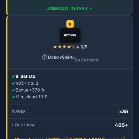
ZOBRAZIT DETAILY
8
★★★★½
4.5/5
⏱️
Doba výběru:
Do 24 hodin
8. Betista
✔
405+ titulů
✔
Bonus +370 %
✔
Min. vklad 10 €
✔
x35
WAGER
405+
HER STUDIA