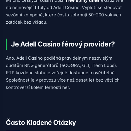
Mnoho českých kasin nabízí
free spiny dnes
exkluzivně
na nejnovější tituly od Adell Casino. Vyplatí se sledovat
sezónní kampaně, které často zahrnují 50–200 volných
zatáček bez vkladu.
Je Adell Casino férový provider?
Ano. Adell Casino podléhá pravidelným nezávislým
auditům RNG generátorů (eCOGRA, GLI, iTech Labs).
RTP každého slotu je veřejně dostupné a ověřitelné.
Společnost je v provozu více než deset let bez větších
kontroverzí kolem férnosti her.
Často Kladené Otázky