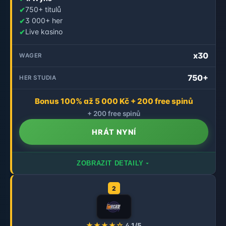
750+ titulů
✔
3 000+ her
✔
Live kasino
✔
x30
WAGER
750+
HER STUDIA
Bonus 100% až 5 000 Kč + 200 free spinů
+ 200 free spinů
HRÁT NYNÍ
ZOBRAZIT DETAILY
2
★★★★☆
4.1/5