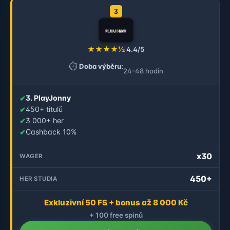
3
★★★★½
4.4/5
⏱️
Doba výběru:
24-48 hodin
3. PlayJonny
✔
450+ titulů
✔
3 000+ her
✔
Cashback 10%
✔
x30
WAGER
450+
HER STUDIA
Exkluzivní 50 FS + bonus až 8 000 Kč
+ 100 free spinů