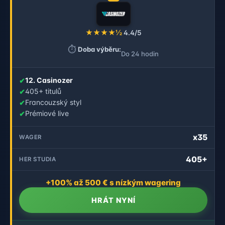
★★★★½
4.4/5
⏱️
Doba výběru:
Do 24 hodin
12. Casinozer
✔
405+ titulů
✔
Francouzský styl
✔
Prémiové live
✔
x35
WAGER
405+
HER STUDIA
+100% až 500 € s nízkým wagering
HRÁT NYNÍ