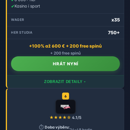
Kasino i sport
✔
x35
WAGER
750+
HER STUDIA
+100% až 600 € + 200 free spinů
+ 200 free spinů
HRÁT NYNÍ
ZOBRAZIT DETAILY
6
★★★★☆
4.1/5
⏱️
Doba výběru:
24-48 hodin