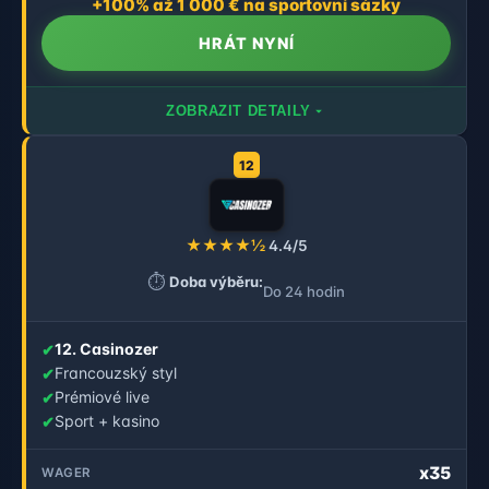
+100% až 1 000 € na sportovní sázky
HRÁT NYNÍ
ZOBRAZIT DETAILY
12
★★★★½
4.4/5
⏱️
Doba výběru:
Do 24 hodin
12. Casinozer
✔
Francouzský styl
✔
Prémiové live
✔
Sport + kasino
✔
x35
WAGER