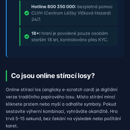
Hotline 800 350 000:
bezplatná pomoc
CLVH (Centrum Léčby Vlčková Hazard)
24/7.
18+:
hraní je povolené pouze osobám
starším 18 let, kontrolováno přes KYC.
Co jsou online stírací losy?
Online stírací los (anglicky
e-scratch card
) je digitální
verze tradičního papírového losu. Místo stírání mincí
kliknete prstem nebo myší a odhalíte symboly. Pokud
sestavíte výherní kombinaci, vyhráváte okamžitě. Hra
trvá 5-15 sekund, bez čekání na výsledek nebo počítání
karet.