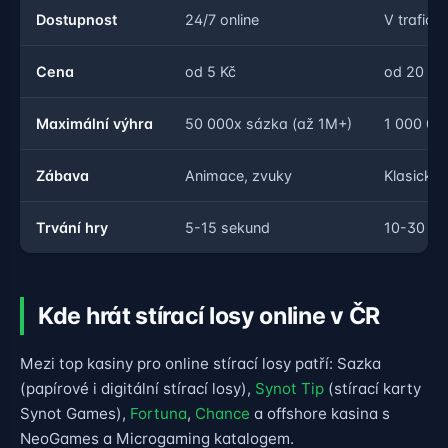
Dostupnost
24/7 online
V trafice
Cena
od 5 Kč
od 20 Kč
Maximální výhra
50 000x sázka (až 1M+)
1 000 00
Zábava
Animace, zvuky
Klasická
Trvání hry
5-15 sekund
10-30 se
Kde hrát stírací losy online v ČR
Mezi top kasiny pro online stírací losy patří: Sazka
(papírové i digitální stírací losy),
Synot Tip
(stírací karty
Synot Games),
Fortuna
,
Chance
a offshore kasina s
NeoGames a Microgaming katalogem.