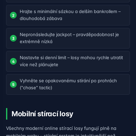
Hrajte s minimální sázkou a delším bankrollem –
dlouhodobá zábava
Nepronásledujte jackpot – pravděpodobnost je
extrémně nízká
Nastavte si denní limit – losy mohou rychle utratit
více než plánujete
Vyhněte se opakovanému stírání po prohrách
("chase" tactic)
Mobilní stírací losy
Všechny moderní online stírací losy fungují plně na
mobilním webu – stírání prstem je intuitivnější než