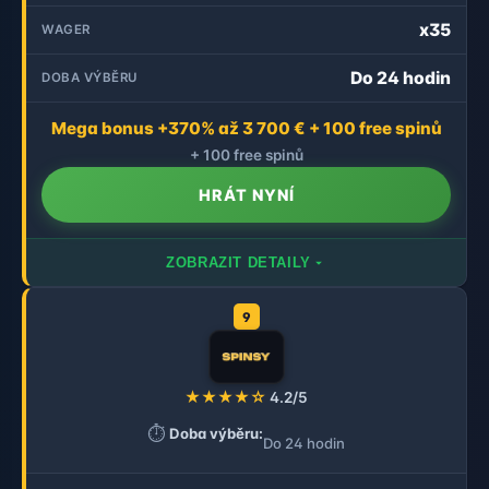
x35
WAGER
Do 24 hodin
DOBA VÝBĚRU
Mega bonus +370% až 3 700 € + 100 free spinů
+ 100 free spinů
HRÁT NYNÍ
ZOBRAZIT DETAILY
9
★★★★☆
4.2/5
⏱️
Doba výběru:
Do 24 hodin