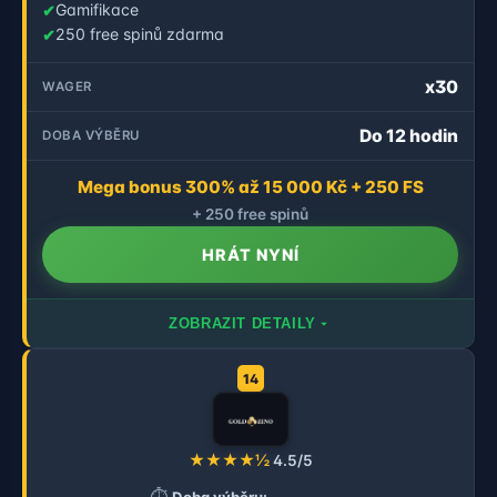
Gamifikace
✔
250 free spinů zdarma
✔
x30
WAGER
Do 12 hodin
DOBA VÝBĚRU
Mega bonus 300% až 15 000 Kč + 250 FS
+ 250 free spinů
HRÁT NYNÍ
ZOBRAZIT DETAILY
14
★★★★½
4.5/5