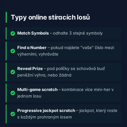
Typy online stíracích losů
Match Symbols
– odhalte 3 stejné symboly
Find a Number
– pokud najdete "vaše" číslo mezi
výherními, vyhráváte
Reveal Prize
– pod políčky se schovává buď
peněžní výhra, nebo žádná
Multi-game scratch
– kombinace více mini-her v
jednom losu
Progressive jackpot scratch
– jackpot, který roste
s každým prohraným losem