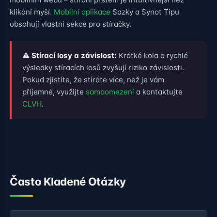
klikání myší.
Mobilní aplikace
Sazky a Synot Tipu
obsahují vlastní sekce pro stíračky.
⚠️ Stírací losy a závislost:
Krátké kola a rychlé
výsledky stíracích losů zvyšují riziko závislosti.
Pokud zjistíte, že stíráte více, než je vám
příjemné, využijte
samoomezení
a kontaktujte
CLVH
.
Často Kladené Otázky