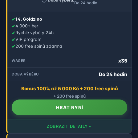
⏱️
Doba výběru:
Do 24 hodin
14. Goldzino
✔
4 000+ her
✔
Rychlé výběry 24h
✔
VIP program
✔
200 free spinů zdarma
✔
x35
WAGER
Do 24 hodin
DOBA VÝBĚRU
Bonus 100% až 5 000 Kč + 200 free spinů
+ 200 free spinů
HRÁT NYNÍ
ZOBRAZIT DETAILY