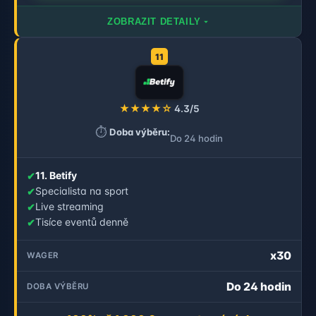
ZOBRAZIT DETAILY
11
★★★★☆
4.3/5
⏱️
Doba výběru:
Do 24 hodin
11. Betify
✔
Specialista na sport
✔
Live streaming
✔
Tisíce eventů denně
✔
x30
WAGER
Do 24 hodin
DOBA VÝBĚRU