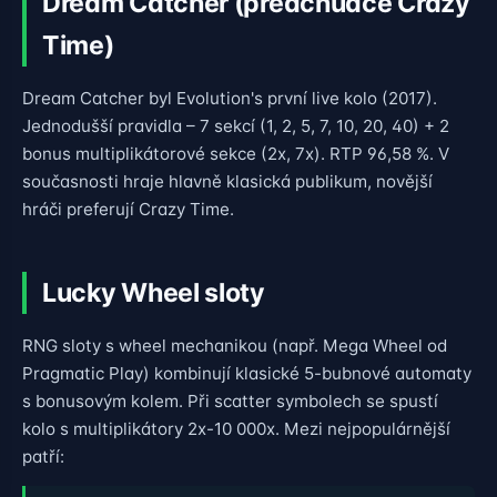
Dream Catcher (předchůdce Crazy
Time)
Dream Catcher byl Evolution's první live kolo (2017).
Jednodušší pravidla – 7 sekcí (1, 2, 5, 7, 10, 20, 40) + 2
bonus multiplikátorové sekce (2x, 7x). RTP 96,58 %. V
současnosti hraje hlavně klasická publikum, novější
hráči preferují Crazy Time.
Lucky Wheel sloty
RNG sloty s wheel mechanikou (např. Mega Wheel od
Pragmatic Play) kombinují klasické 5-bubnové automaty
s bonusovým kolem. Při scatter symbolech se spustí
kolo s multiplikátory 2x-10 000x. Mezi nejpopulárnější
patří: