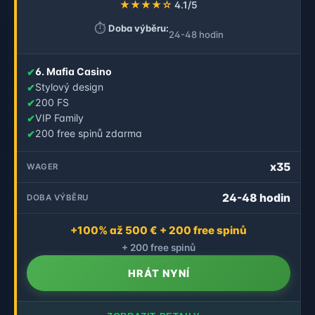
★★★★☆
4.1/5
⏱️
Doba výběru:
24-48 hodin
6. Mafia Casino
✔
Stylový design
✔
200 FS
✔
VIP Family
✔
200 free spinů zdarma
✔
x35
WAGER
24-48 hodin
DOBA VÝBĚRU
+100% až 500 € + 200 free spinů
+ 200 free spinů
HRÁT NYNÍ