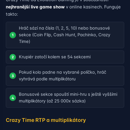
nejhranější live game show
v online kasinech. Funguje
takto:
Hráč sází na čísla (1, 2, 5, 10) nebo bonusové
sekce (Coin Flip, Cash Hunt, Pachinko, Crazy
Time)
Krupiér zatočí kolem se 54 sekcemi
Pokud kolo padne na vybrané políčko, hráč
vyhrává podle multiplikátoru
Bonusové sekce spouští mini-hru s ještě vyššími
multiplikátory (až 25 000x sázka)
Crazy Time RTP a multiplikátory