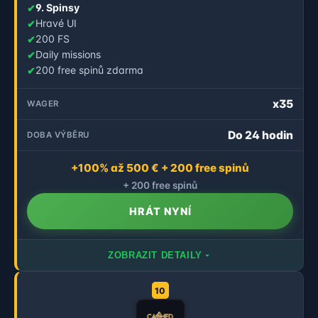
9. Spinsy
✔
Hravé UI
✔
200 FS
✔
Daily missions
✔
200 free spinů zdarma
✔
x35
WAGER
Do 24 hodin
DOBA VÝBĚRU
+100% až 500 € + 200 free spinů
+ 200 free spinů
HRÁT NYNÍ
ZOBRAZIT DETAILY
10