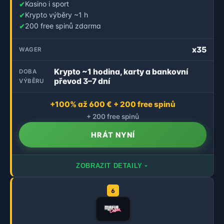
Kasino i sport
✔
Krypto výběry ~1 h
✔
200 free spinů zdarma
✔
x35
WAGER
Krypto ~1 hodina, karty a bankovní
DOBA
převod 3–7 dní
VÝBĚRU
+100% až 600 € + 200 free spinů
+ 200 free spinů
HRÁT NYNÍ
ZOBRAZIT DETAILY
6