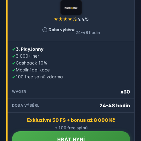
★★★★½
4.4/5
⏱️
Doba výběru:
24-48 hodin
3. PlayJonny
✔
3 000+ her
✔
Cashback 10%
✔
Mobilní aplikace
✔
100 free spinů zdarma
✔
x30
WAGER
24-48 hodin
DOBA VÝBĚRU
Exkluzivní 50 FS + bonus až 8 000 Kč
+ 100 free spinů
HRÁT NYNÍ