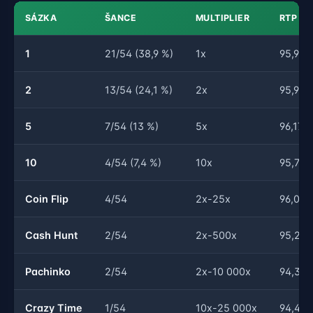
SÁZKA
ŠANCE
MULTIPLIER
RTP
1
21/54 (38,9 %)
1x
95,95 
2
13/54 (24,1 %)
2x
95,95 
5
7/54 (13 %)
5x
96,17 
10
4/54 (7,4 %)
10x
95,73 
Coin Flip
4/54
2x-25x
96,08 
Cash Hunt
2/54
2x-500x
95,27 
Pachinko
2/54
2x-10 000x
94,33 
Crazy Time
1/54
10x-25 000x
94,41 