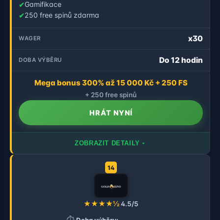
Gamifikace
✔
250 free spinů zdarma
✔
x30
WAGER
Do 12 hodin
DOBA VÝBĚRU
Mega bonus 300% až 15 000 Kč + 250 FS
+ 250 free spinů
HRÁT NYNÍ
ZOBRAZIT DETAILY
14
★★★★½
4.5/5