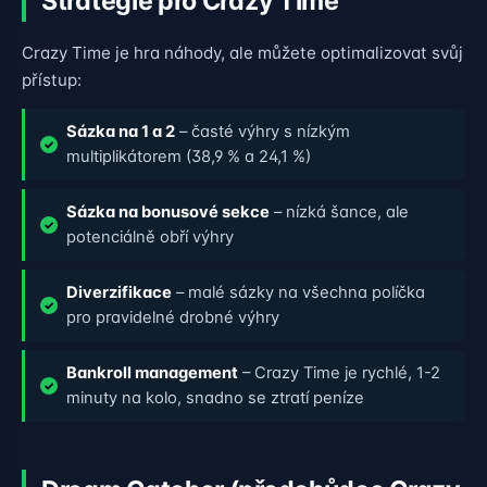
Strategie pro Crazy Time
Crazy Time je hra náhody, ale můžete optimalizovat svůj
přístup:
Sázka na 1 a 2
– časté výhry s nízkým
multiplikátorem (38,9 % a 24,1 %)
Sázka na bonusové sekce
– nízká šance, ale
potenciálně obří výhry
Diverzifikace
– malé sázky na všechna políčka
pro pravidelné drobné výhry
Bankroll management
– Crazy Time je rychlé, 1-2
minuty na kolo, snadno se ztratí peníze