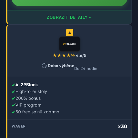
ZOBRAZIT DETAILY
4
★★★★½
4.6/5
⏱️
Doba výběru:
Do 24 hodin
4. 29Black
✔
High-roller stoly
✔
200% bonus
✔
VIP program
✔
50 free spinů zdarma
✔
x30
WAGER