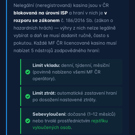
Nelegální (neregistrovaná) kasina jsou v ČR
blokovaná na úrovni ISP
a hraní v nich je
v
rozporu se zákonem
č. 186/2016 Sb. (zákon o
hazardních hrách) — výhry z nich nelze legálně
vybírat a daň se musí dodanit ručně, často s
pokutou. Každé MF ČR licencované kasino musí
nabízet 5 nástrojů zodpovědného hraní:
Limit vkladu:
denní, týdenní, měsíční
(povinně nabízeno všemi MF ČR
operátory).
Limit ztrát:
automatické zastavení hraní
po dosažení nastavené ztráty.
Sebevyloučení:
dočasné (1–12 měsíců)
nebo trvalé prostřednictvím
rejstříku
vyloučených osob
.