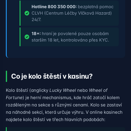
Hotline 800 350 000:
bezplatná pomoc
CLVH (Centrum Léčby Vlčková Hazard)
24/7.
18+:
hraní je povolené pouze osobám
starším 18 let, kontrolováno přes KYC.
Co je kolo štěstí v kasinu?
Kolo štěstí (anglicky
Lucky Wheel
nebo
Wheel of
Fortune
) je herní mechanismus, kde hráč zatočí kolem
rozděleným na sekce s různými cenami. Kolo se zastaví
na náhodné sekci, která určuje výhru. V online kasinech
najdete kolo štěstí ve třech hlavních podobách: