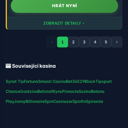
HRÁT NYNÍ
ZOBRAZIT DETAILY
1
2
3
4
5
🎰 Související kasina
Synot Tip
Fortuna
Smash Casino
Bet365
29Black
Tipsport
Chance
Goldzino
Betista
Wyns
Pinnacle
Sazka
Betano
PlayJonny
BillionaireSpin
Casinozer
Spinfin
Spinania