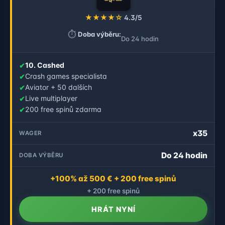
★★★★☆
4.3/5
⏱️
Doba výběru:
Do 24 hodin
10. Cashed
✔
Crash games specialista
✔
Aviator + 50 dalších
✔
Live multiplayer
✔
200 free spinů zdarma
✔
x35
WAGER
Do 24 hodin
DOBA VÝBĚRU
+100% až 500 € + 200 free spinů
+ 200 free spinů
HRÁT NYNÍ