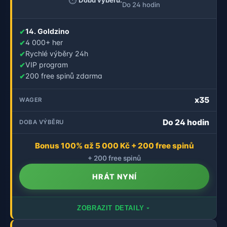
⏱️
Doba výběru:
Do 24 hodin
14. Goldzino
✔
4 000+ her
✔
Rychlé výběry 24h
✔
VIP program
✔
200 free spinů zdarma
✔
x35
WAGER
Do 24 hodin
DOBA VÝBĚRU
Bonus 100% až 5 000 Kč + 200 free spinů
+ 200 free spinů
HRÁT NYNÍ
ZOBRAZIT DETAILY