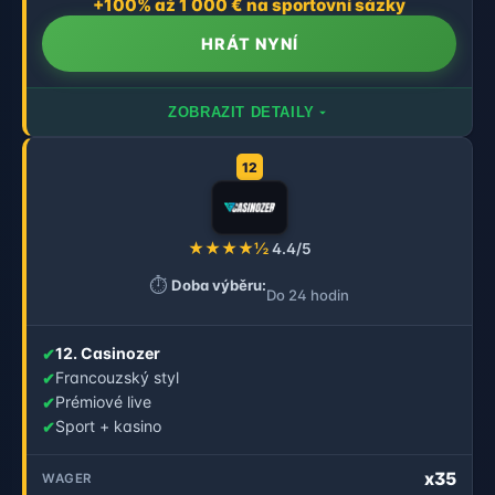
+100% až 1 000 € na sportovní sázky
HRÁT NYNÍ
ZOBRAZIT DETAILY
12
★★★★½
4.4/5
⏱️
Doba výběru:
Do 24 hodin
12. Casinozer
✔
Francouzský styl
✔
Prémiové live
✔
Sport + kasino
✔
x35
WAGER