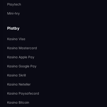
Playtech
Mini-hry
Platby
Kasina Visa
Kasina Mastercard
Kasina Apple Pay
Kasina Google Pay
Kasina Skrill
Kasina Neteller
Kasina Paysafecard
Kasina Bitcoin