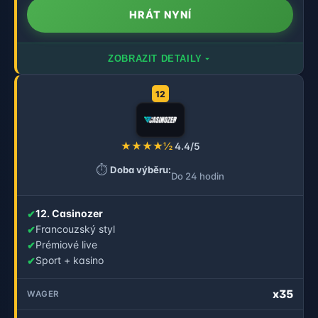
HRÁT NYNÍ
ZOBRAZIT DETAILY
12
★★★★½
4.4/5
⏱️
Doba výběru:
Do 24 hodin
12. Casinozer
✔
Francouzský styl
✔
Prémiové live
✔
Sport + kasino
✔
x35
WAGER