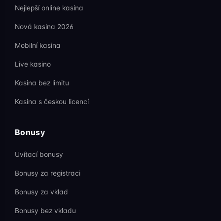
Nejlepší online kasina
Nová kasina 2026
Mobilní kasina
Live kasino
Kasina bez limitu
Kasina s českou licencí
Bonusy
Uvítací bonusy
Bonusy za registraci
Bonusy za vklad
Bonusy bez vkladu