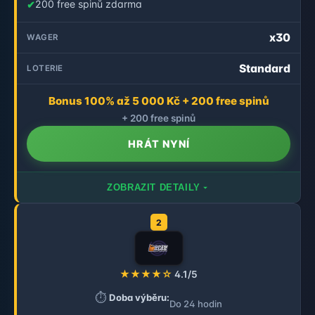
200 free spinů zdarma
✔
x30
WAGER
Standard
LOTERIE
Bonus 100% až 5 000 Kč + 200 free spinů
+ 200 free spinů
HRÁT NYNÍ
ZOBRAZIT DETAILY
2
★★★★☆
4.1/5
⏱️
Doba výběru:
Do 24 hodin