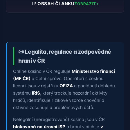
📑
OBSAH ČLÁNKU
ZOBRAZIT ›
Licence
📜
Sekce
📌
Porovnání
🔍
📜 Legalita, regulace a zodpovědné
Strategie
💡
hraní v ČR
Online kasina v ČR reguluje
Ministerstvo financí
(MF ČR)
a Celní správa. Operátoři s českou
licencí jsou v rejstříku
OFIZA
a podléhají dohledu
systému
IRIS
, který trackuje hazardní aktivity
hráčů, identifikuje rizikové vzorce chování a
aktivně zasahuje u problémových účtů.
Nelegální (neregistrovaná) kasina jsou v ČR
blokovaná na úrovni ISP
a hraní v nich je
v