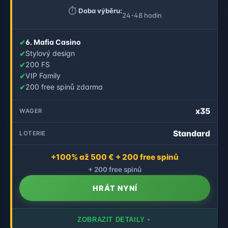
⏱️
Doba výběru:
24-48 hodin
6. Mafia Casino
✔
Stylový design
✔
200 FS
✔
VIP Family
✔
200 free spinů zdarma
✔
x35
WAGER
Standard
LOTERIE
+100% až 500 € + 200 free spinů
+ 200 free spinů
HRÁT NYNÍ
ZOBRAZIT DETAILY