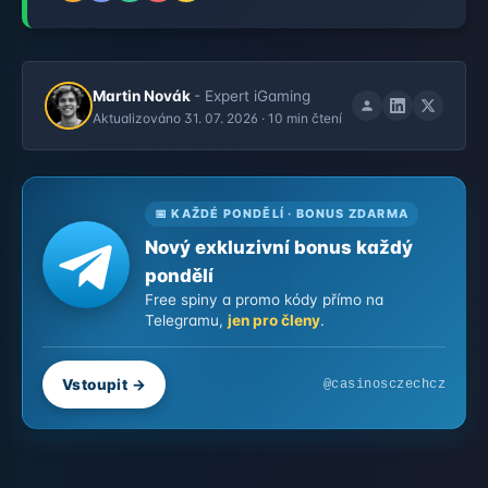
Martin Novák
- Expert iGaming
Aktualizováno 31. 07. 2026 · 10 min čtení
📅 KAŽDÉ PONDĚLÍ · BONUS ZDARMA
Nový exkluzivní bonus každý
pondělí
Free spiny a promo kódy přímo na
Telegramu,
jen pro členy
.
Vstoupit →
@casinosczechcz