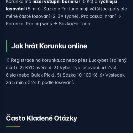
Korunka má
nižší vstupní bariéru
(10 Kč) a
rychlejší
losování
(5 min). Sazka a Fortuna mají větší jackpoty ale
méně časté losování (2-3× týdně). Pro casual hraní →
Korunka. Pro big wins → Sazka/Fortuna.
Jak hrát Korunku online
1) Registrace na korunka.cz nebo přes Luckybet (sdílený
účet). 2) KYC ověření. 3) Vyber typ losování. 4) Zvol
čísla (nebo Quick Pick). 5) Sázka 10-100 Kč. 6) Výsledek
za 5 min až 24 h podle losování.
Často Kladené Otázky