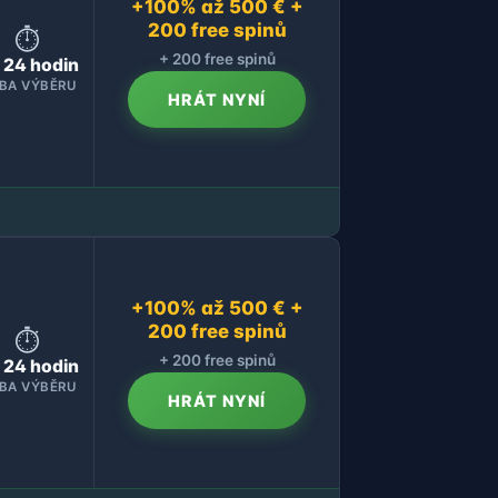
+100% až 500 € +
200 free spinů
⏱️
+ 200 free spinů
 24 hodin
BA VÝBĚRU
HRÁT NYNÍ
+100% až 500 € +
200 free spinů
⏱️
+ 200 free spinů
 24 hodin
BA VÝBĚRU
HRÁT NYNÍ