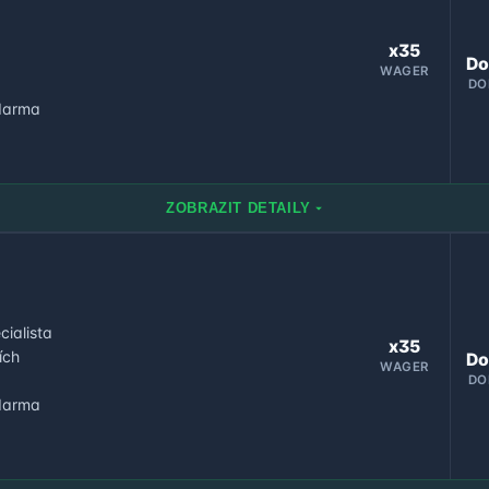
x35
Do
WAGER
DO
zdarma
ZOBRAZIT DETAILY
ialista
x35
ích
Do
WAGER
DO
zdarma