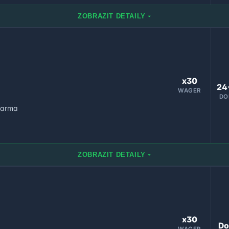
ZOBRAZIT DETAILY
x30
24
WAGER
DO
darma
ZOBRAZIT DETAILY
x30
Do
WAGER