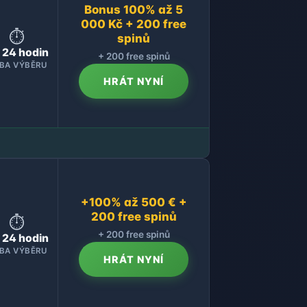
Bonus 100% až 5
000 Kč + 200 free
⏱️
spinů
 24 hodin
+ 200 free spinů
BA VÝBĚRU
HRÁT NYNÍ
+100% až 500 € +
200 free spinů
⏱️
+ 200 free spinů
 24 hodin
BA VÝBĚRU
HRÁT NYNÍ