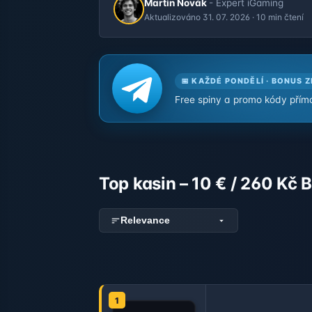
Martin Novák
- Expert iGaming
Aktualizováno 31. 07. 2026 · 10 min čtení
📅 KAŽDÉ PONDĚLÍ · BONUS 
Free spiny a promo kódy pří
Top kasin – 10 € / 260 Kč 
Relevance
1