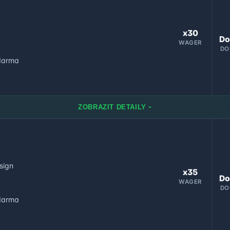
x30
Do
WAGER
DO
zdarma
ZOBRAZIT DETAILY
sign
x35
Do
WAGER
DO
zdarma