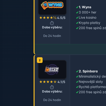
1. Wyns
✔
3 000+ her
✔
Live kasino
✔
★★★★½
4.5/5
Krypto platby
✔
⏱️
Doba výběru:
200 free spinů 
✔
Do 24 hodin
2
2. Spinbara
✔
Minimalistický de
✔
Nejnovější sloty
✔
★★★★☆
4.1/5
Rychlá platforma
✔
⏱️
Doba výběru:
200 free spinů 
✔
Do 24 hodin