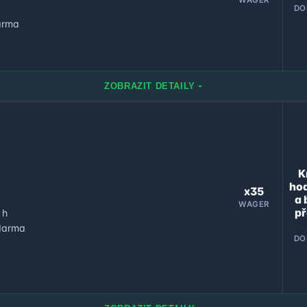
DO
arma
ZOBRAZIT DETAILY
K
hod
x35
a 
WAGER
př
 h
zdarma
DO