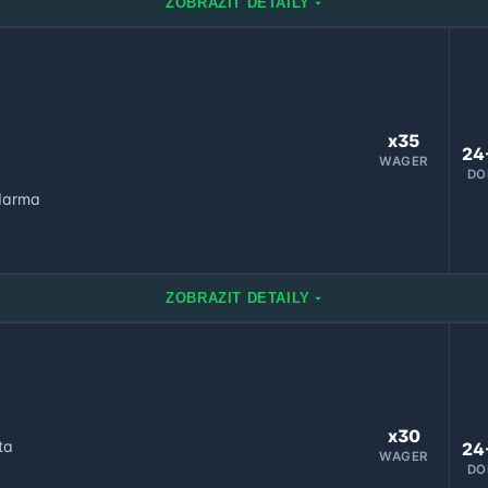
ZOBRAZIT DETAILY
x35
24
WAGER
DO
zdarma
ZOBRAZIT DETAILY
x30
ta
24
WAGER
DO