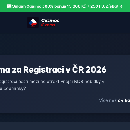
🎰 Smash Casino: 300% bonus 15 000 Kč + 250 FS,
Získat →
ma za Registraci v ČR 2026
gistraci patří mezi nejatraktivnější NDB nabídky v
sou podmínky?
Více než
64 ka