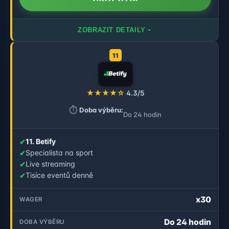
ZOBRAZIT DETAILY
11
★★★★☆
4.3/5
⏱️
Doba výběru:
Do 24 hodin
11. Betify
✔
Specialista na sport
✔
Live streaming
✔
Tisíce eventů denně
✔
x30
WAGER
Do 24 hodin
DOBA VÝBĚRU