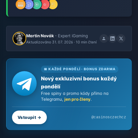
🎰
🎲
🎯
⭐
🃏
Martin Novák
- Expert iGaming
Aktualizováno 31. 07. 2026 · 10 min čtení
📅 KAŽDÉ PONDĚLÍ · BONUS ZDARMA
Nový exkluzivní bonus každý
pondělí
Free spiny a promo kódy přímo na
Telegramu,
jen pro členy
.
Vstoupit →
@casinosczechcz