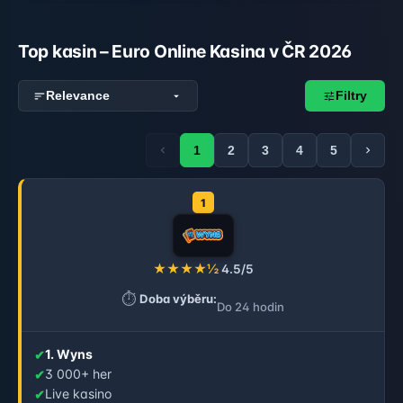
Top kasin – Euro Online Kasina v ČR 2026
Relevance
Filtry
1
2
3
4
5
1
★★★★½
4.5/5
⏱️
Doba výběru:
Do 24 hodin
1. Wyns
✔
3 000+ her
✔
Live kasino
✔