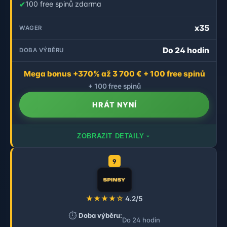
100 free spinů zdarma
✔
x35
WAGER
Do 24 hodin
DOBA VÝBĚRU
Mega bonus +370% až 3 700 € + 100 free spinů
+ 100 free spinů
HRÁT NYNÍ
ZOBRAZIT DETAILY
9
★★★★☆
4.2/5
⏱️
Doba výběru:
Do 24 hodin