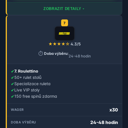
ZOBRAZIT DETAILY
7
★★★★☆
4.3/5
⏱️
Doba výběru:
24-48 hodin
7. Roulettino
✔
50+ rulet stolů
✔
Specializace ruleta
✔
Live VIP stoly
✔
150 free spinů zdarma
✔
x30
WAGER
24-48 hodin
DOBA VÝBĚRU