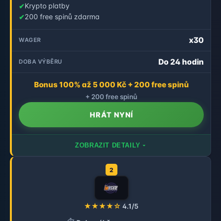
Krypto platby
✔
200 free spinů zdarma
✔
x30
WAGER
Do 24 hodin
DOBA VÝBĚRU
Bonus 100% až 5 000 Kč + 200 free spinů
+ 200 free spinů
HRÁT NYNÍ
ZOBRAZIT DETAILY
2
★★★★☆
4.1/5