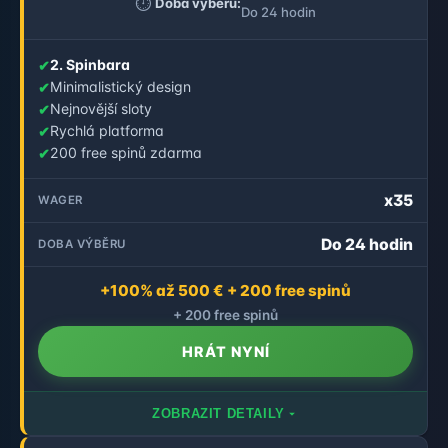
⏱️
Doba výběru:
Do 24 hodin
2. Spinbara
✔
Minimalistický design
✔
Nejnovější sloty
✔
Rychlá platforma
✔
200 free spinů zdarma
✔
x35
WAGER
Do 24 hodin
DOBA VÝBĚRU
+100% až 500 € + 200 free spinů
+ 200 free spinů
HRÁT NYNÍ
ZOBRAZIT DETAILY