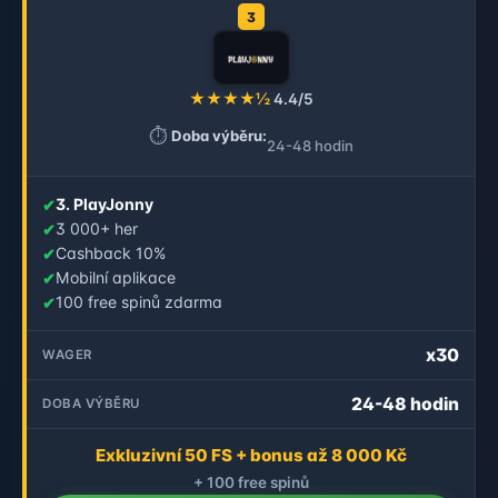
3
★★★★½
4.4/5
⏱️
Doba výběru:
24-48 hodin
3. PlayJonny
✔
3 000+ her
✔
Cashback 10%
✔
Mobilní aplikace
✔
100 free spinů zdarma
✔
x30
WAGER
24-48 hodin
DOBA VÝBĚRU
Exkluzivní 50 FS + bonus až 8 000 Kč
+ 100 free spinů