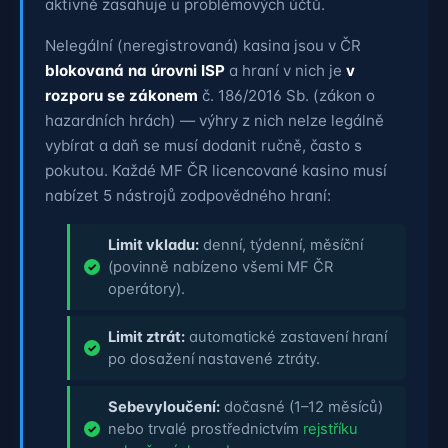
aktivně zasahuje u problémových účtů.
Zdanění
🧾
Nelegální (neregistrovaná) kasina jsou v ČR
Strategie
💡
blokovaná na úrovni ISP
a hraní v nich je
v
Mám hrát
📌
rozporu se zákonem
č. 186/2016 Sb. (zákon o
hazardních hrách) — výhry z nich nelze legálně
vybírat a daň se musí dodanit ručně, často s
pokutou. Každé MF ČR licencované kasino musí
nabízet 5 nástrojů zodpovědného hraní:
Limit vkladu:
denní, týdenní, měsíční
(povinně nabízeno všemi MF ČR
operátory).
Limit ztrát:
automatické zastavení hraní
po dosažení nastavené ztráty.
Sebevyloučení:
dočasné (1–12 měsíců)
nebo trvalé prostřednictvím
rejstříku