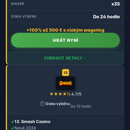
x35
WAGER
Do 24 hodin
DOBA VÝBĚRU
+100% až 500 € s nízkým wagering
HRÁT NYNÍ
ZOBRAZIT DETAILY
13
★★★★½
4.7/5
⏱️
Doba výběru:
Do 12 hodin
13. Smash Casino
✔
Nové 2026
✔