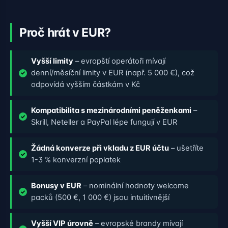
Proč hrát v EUR?
Vyšší limity
– evropští operátoři mívají
denní/měsíční limity v EUR (např. 5 000 €), což
odpovídá vyšším částkám v Kč
Kompatibilita s mezinárodními peněženkami
–
Skrill, Neteller a PayPal lépe fungují v EUR
Žádná konverze při vkladu z EUR účtu
– ušetříte
1-3 % konverzní poplatek
Bonusy v EUR
– nominální hodnoty welcome
packů (500 €, 1 000 €) jsou intuitivnější
Vyšší VIP úrovně
– evropské brandy mívají