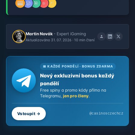
🎰
🎲
🎯
⭐
🃏
Martin Novák
- Expert iGaming
Aktualizováno 31. 07. 2026 · 10 min čtení
📅 KAŽDÉ PONDĚLÍ · BONUS ZDARMA
Nový exkluzivní bonus každý
pondělí
Free spiny a promo kódy přímo na
Telegramu,
jen pro členy
.
Vstoupit →
@casinosczechcz