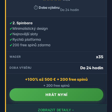
⏱️
Doba výběru:
Do 24 hodin
2. Spinbara
✔
Minimalistický design
✔
Nejnovější sloty
✔
Rychlá platforma
✔
200 free spinů zdarma
✔
x35
WAGER
Do 24 hodin
DOBA VÝBĚRU
+100% až 500 € + 200 free spinů
+ 200 free spinů
HRÁT NYNÍ
ZOBRAZIT DETAILY