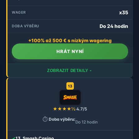
x35
WAGER
Do 24 hodin
DOBA VÝBĚRU
+100% až 500 € s nízkým wagering
HRÁT NYNÍ
ZOBRAZIT DETAILY
13
★★★★½
4.7/5
⏱️
Doba výběru:
Do 12 hodin
13. Smash Casino
✔