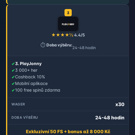
3
★★★★½
4.4/5
⏱️
Doba výběru:
24-48 hodin
3. PlayJonny
✔
3 000+ her
✔
Cashback 10%
✔
Mobilní aplikace
✔
100 free spinů zdarma
✔
x30
WAGER
24-48 hodin
DOBA VÝBĚRU
Exkluzivní 50 FS + bonus až 8 000 Kč