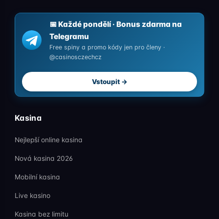
📅 Každé pondělí · Bonus zdarma na
Telegramu
Free spiny a promo kódy jen pro členy ·
@casinosczechcz
Vstoupit →
Kasina
Nejlepší online kasina
Nová kasina 2026
Mobilní kasina
Live kasino
Kasina bez limitu