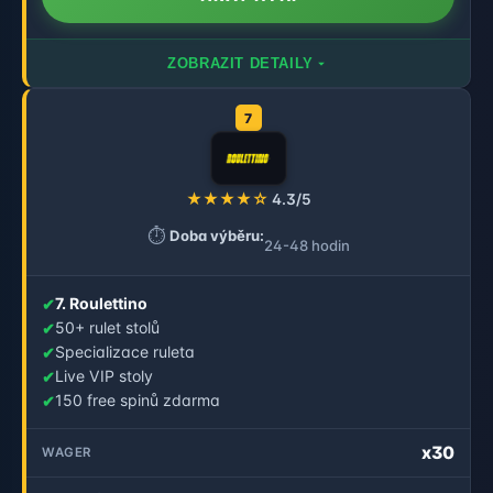
ZOBRAZIT DETAILY
7
★★★★☆
4.3/5
⏱️
Doba výběru:
24-48 hodin
7. Roulettino
✔
50+ rulet stolů
✔
Specializace ruleta
✔
Live VIP stoly
✔
150 free spinů zdarma
✔
x30
WAGER