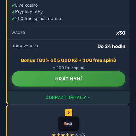
Live kasino
✔
Krypto platby
✔
200 free spinů zdarma
✔
x30
WAGER
Do 24 hodin
DOBA VÝBĚRU
Bonus 100% až 5 000 Kč + 200 free spinů
+ 200 free spinů
HRÁT NYNÍ
ZOBRAZIT DETAILY
2
★★★★☆
4.1/5