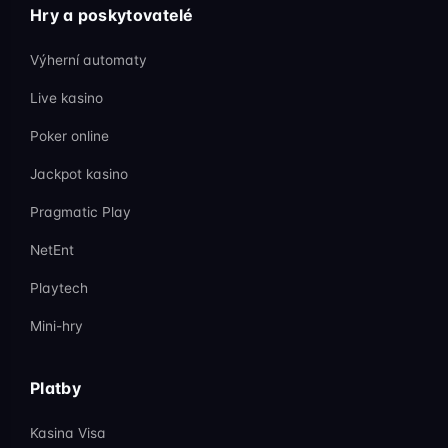
Hry a poskytovatelé
Výherní automaty
Live kasino
Poker online
Jackpot kasino
Pragmatic Play
NetEnt
Playtech
Mini-hry
Platby
Kasina Visa