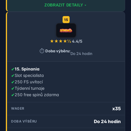
ZOBRAZIT DETAILY
15
★★★★½
4.4/5
⏱️
Doba výběru:
Do 24 hodin
15. Spinania
✔
Slot specialista
✔
250 FS uvítací
✔
Týdenní turnaje
✔
250 free spinů zdarma
✔
x35
WAGER
Do 24 hodin
DOBA VÝBĚRU