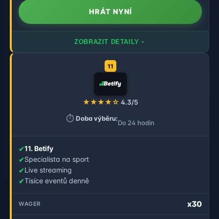
HRÁT NYNÍ
ZOBRAZIT DETAILY
11
★★★★☆
4.3/5
⏱️
Doba výběru:
Do 24 hodin
11. Betify
✔
Specialista na sport
✔
Live streaming
✔
Tisíce eventů denně
✔
x30
WAGER