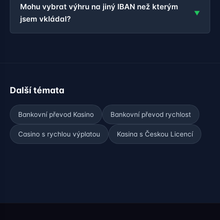
Mezinárodní SEPA: 0-50 Kč. SWIFT: 100-500 Kč.
Mohu vybrat výhru na jiný IBAN než kterým
▼
jsem vkládal?
Konkrétní podmínky se vždy ověřte v aktuálních T&C
operátora.
Ne. AML regulace vyžaduje výběr na stejný účet
jako vklad. Po vyplacení původní částky lze nastavit
alternativní účet.
Další témata
Bankovní převod Kasino
Bankovní převod rychlost
Casino s rychlou výplatou
Kasina s Českou Licencí