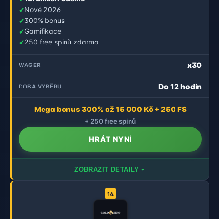
Nové 2026
✔
300% bonus
✔
Gamifikace
✔
250 free spinů zdarma
✔
x30
WAGER
Do 12 hodin
DOBA VÝBĚRU
Mega bonus 300% až 15 000 Kč + 250 FS
+ 250 free spinů
HRÁT NYNÍ
ZOBRAZIT DETAILY
14