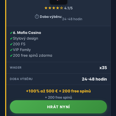
★★★★☆
4.1/5
⏱️
Doba výběru:
24-48 hodin
6. Mafia Casino
✔
Stylový design
✔
200 FS
✔
VIP Family
✔
200 free spinů zdarma
✔
x35
WAGER
24-48 hodin
DOBA VÝBĚRU
+100% až 500 € + 200 free spinů
+ 200 free spinů
HRÁT NYNÍ