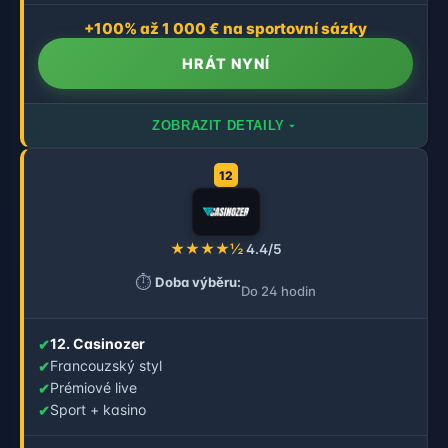
+100% až 1 000 € na sportovní sázky
HRÁT NYNÍ
ZOBRAZIT DETAILY
12
★★★★½
4.4/5
⏱️
Doba výběru:
Do 24 hodin
12. Casinozer
✔
Francouzský styl
✔
Prémiové live
✔
Sport + kasino
✔