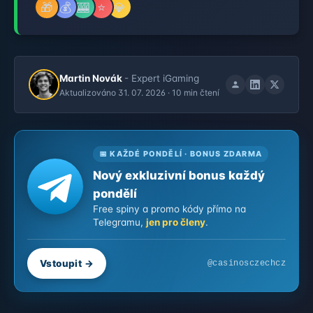
🎁
💰
🎰
⭐
💎
Martin Novák
- Expert iGaming
Aktualizováno 31. 07. 2026 · 10 min čtení
📅 KAŽDÉ PONDĚLÍ · BONUS ZDARMA
Nový exkluzivní bonus každý
pondělí
Free spiny a promo kódy přímo na
Telegramu,
jen pro členy
.
Vstoupit →
@casinosczechcz