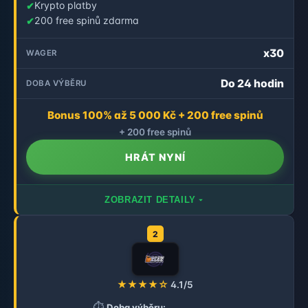
Krypto platby
✔
200 free spinů zdarma
✔
x30
WAGER
Do 24 hodin
DOBA VÝBĚRU
Bonus 100% až 5 000 Kč + 200 free spinů
+ 200 free spinů
HRÁT NYNÍ
ZOBRAZIT DETAILY
2
★★★★☆
4.1/5
⏱️
Doba výběru: