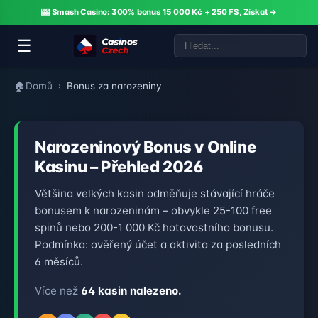
🎰 Smash Casino: 300% bonus 15 000 Kč + 250 FS,
Získat →
☰
🏠
Domů
Bonus za narozeniny
›
Narozeninový Bonus v Online
Kasinu – Přehled 2026
Většina velkých kasin odměňuje stávající hráče
bonusem k narozeninám – obvykle 25-100 free
spinů nebo 200-1 000 Kč hotovostního bonusu.
Podmínka: ověřený účet a aktivita za posledních
6 měsíců.
Více než
64 kasin nalezeno.