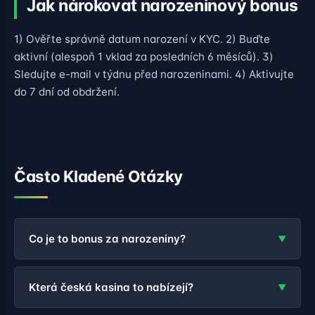
Jak nárokovat narozeninový bonus
1) Ověřte správně datum narození v KYC. 2) Buďte
aktivní (alespoň 1 vklad za posledních 6 měsíců). 3)
Sledujte e-mail v týdnu před narozeninami. 4) Aktivujte
do 7 dní od obdržení.
Často Kladené Otázky
Co je to bonus za narozeniny?
▼
Většina velkých kasin odměňuje stávající hráče
bonusem k narozeninám – obvykle 25-100 free spinů
Která česká kasina to nabízejí?
▼
nebo 200-1 000 Kč hotovostního bonusu. Podmínka: