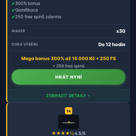
300% bonus
✔
Gamifikace
✔
250 free spinů zdarma
✔
x30
WAGER
Do 12 hodin
DOBA VÝBĚRU
Mega bonus 300% až 15 000 Kč + 250 FS
+ 250 free spinů
HRÁT NYNÍ
ZOBRAZIT DETAILY
14
★★★★½
4.5/5