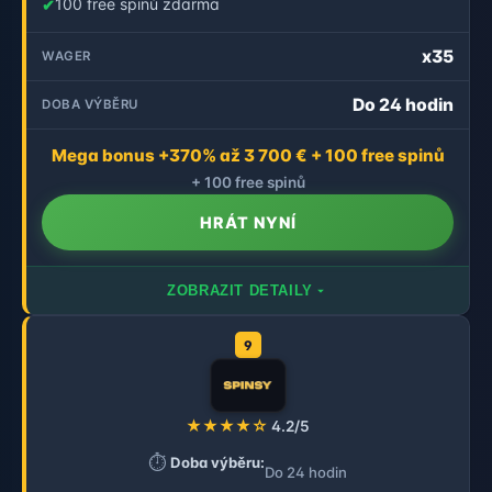
100 free spinů zdarma
✔
x35
WAGER
Do 24 hodin
DOBA VÝBĚRU
Mega bonus +370% až 3 700 € + 100 free spinů
+ 100 free spinů
HRÁT NYNÍ
ZOBRAZIT DETAILY
9
★★★★☆
4.2/5
⏱️
Doba výběru:
Do 24 hodin