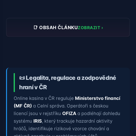
📑
OBSAH ČLÁNKU
ZOBRAZIT ›
Licence
📜
Narozeninový bonus
🎁
Typické narozeninové
🎁
📜 Legalita, regulace a zodpovědné
Sekce
📌
hraní v ČR
Nárokovat narozeninový
🎁
Online kasina v ČR reguluje
Ministerstvo financí
(MF ČR)
a Celní správa. Operátoři s českou
licencí jsou v rejstříku
OFIZA
a podléhají dohledu
systému
IRIS
, který trackuje hazardní aktivity
hráčů, identifikuje rizikové vzorce chování a