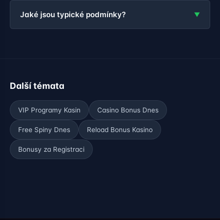
Většina českých licencovaných kasin (Synot Tip,
ověřený účet a aktivita za posledních 6 měsíců.
Tipsport, Fortuna, Chance, Apollo, Forbes) i
Jaké jsou typické podmínky?
▼
mezinárodních brandů (Wazamba, Ice, Mostbet).
Wagering x30-x40, časový limit 7-30 dní, max výhra
Konkrétní seznam je v sekci výše.
2 000-5 000 Kč. Konkrétní podmínky závisí na
kasinu a typu bonusu.
Další témata
VIP Programy Kasin
Casino Bonus Dnes
Free Spiny Dnes
Reload Bonus Kasino
Bonusy za Registraci