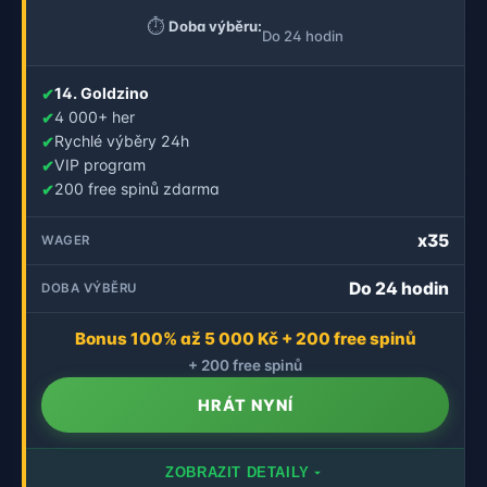
⏱️
Doba výběru:
Do 24 hodin
14. Goldzino
✔
4 000+ her
✔
Rychlé výběry 24h
✔
VIP program
✔
200 free spinů zdarma
✔
x35
WAGER
Do 24 hodin
DOBA VÝBĚRU
Bonus 100% až 5 000 Kč + 200 free spinů
+ 200 free spinů
HRÁT NYNÍ
ZOBRAZIT DETAILY