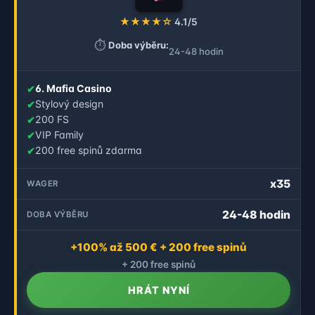
★★★★☆
4.1/5
⏱️
Doba výběru:
24-48 hodin
6. Mafia Casino
✔
Stylový design
✔
200 FS
✔
VIP Family
✔
200 free spinů zdarma
✔
x35
WAGER
24-48 hodin
DOBA VÝBĚRU
+100% až 500 € + 200 free spinů
+ 200 free spinů
HRÁT NYNÍ