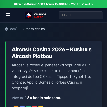
🎰 Smash Casino: 300% bonus 15 000 Kč + 250 FS,
Získat →
☰
🏠
Domů
Aircash casino
›
Aircash Casino 2026 – Kasina s
Aircash Platbou
Aircash je rychlá e-peněženka populární v ČR —
vklad i výběr v rámci minut, bez poplatků a s
integrací do top CZ kasin. Tipsport, Synot Tip,
Chance, Apollo Games a Forbes Casino ji
podporují.
Více než
64 kasin nalezeno.