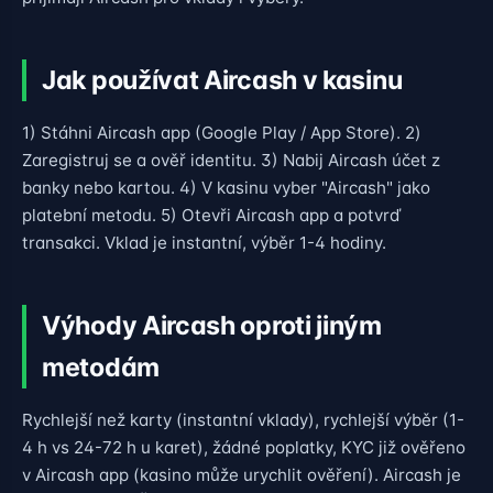
Jak používat Aircash v kasinu
1) Stáhni Aircash app (Google Play / App Store). 2)
Zaregistruj se a ověř identitu. 3) Nabij Aircash účet z
banky nebo kartou. 4) V kasinu vyber "Aircash" jako
platební metodu. 5) Otevři Aircash app a potvrď
transakci. Vklad je instantní, výběr 1-4 hodiny.
Výhody Aircash oproti jiným
metodám
Rychlejší než karty (instantní vklady), rychlejší výběr (1-
4 h vs 24-72 h u karet), žádné poplatky, KYC již ověřeno
v Aircash app (kasino může urychlit ověření). Aircash je