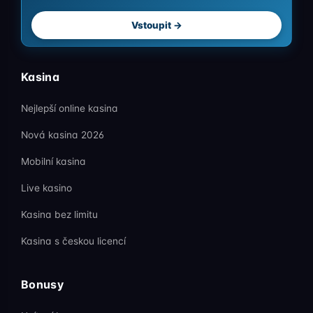
Vstoupit →
Kasina
Nejlepší online kasina
Nová kasina 2026
Mobilní kasina
Live kasino
Kasina bez limitu
Kasina s českou licencí
Bonusy