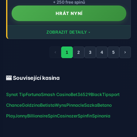
+ 250 free spinů
HRÁT NYNÍ
ZOBRAZIT DETAILY
1
2
3
4
5
🎰 Související kasina
Synot Tip
Fortuna
Smash Casino
Bet365
29Black
Tipsport
Chance
Goldzino
Betista
Wyns
Pinnacle
Sazka
Betano
PlayJonny
BillionaireSpin
Casinozer
Spinfin
Spinania