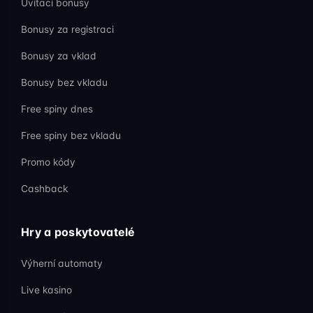
Uvítací bonusy
Bonusy za registraci
Bonusy za vklad
Bonusy bez vkladu
Free spiny dnes
Free spiny bez vkladu
Promo kódy
Cashback
Hry a poskytovatelé
Výherní automaty
Live kasino