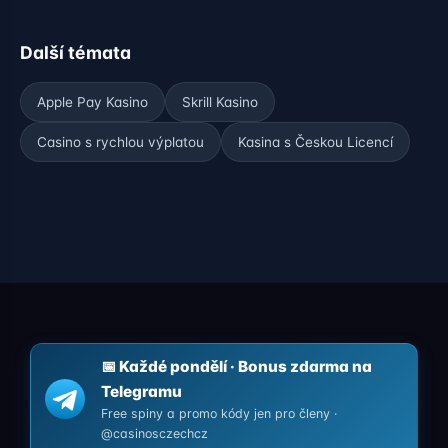
kasinem. Konkrétní podmínky se vždy ověřte v
aktuálních T&C operátora.
Další témata
Apple Pay Kasino
Skrill Kasino
Casino s rychlou výplatou
Kasina s Českou Licencí
📅 Každé pondělí · Bonus zdarma na
Telegramu
Free spiny a promo kódy jen pro členy ·
@casinosczechcz