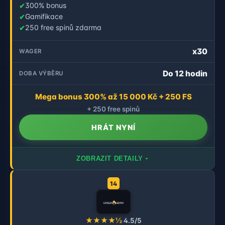
300% bonus
✔
Gamifikace
✔
250 free spinů zdarma
✔
x30
WAGER
Do 12 hodin
DOBA VÝBĚRU
Mega bonus 300% až 15 000 Kč + 250 FS
+ 250 free spinů
HRÁT NYNÍ
ZOBRAZIT DETAILY
14
★★★★½
4.5/5