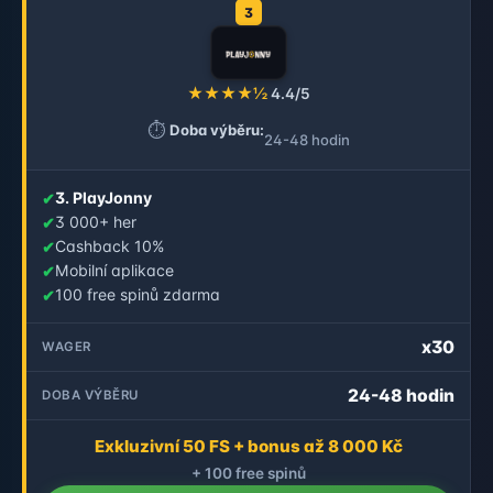
3
★★★★½
4.4/5
⏱️
Doba výběru:
24-48 hodin
3. PlayJonny
✔
3 000+ her
✔
Cashback 10%
✔
Mobilní aplikace
✔
100 free spinů zdarma
✔
x30
WAGER
24-48 hodin
DOBA VÝBĚRU
Exkluzivní 50 FS + bonus až 8 000 Kč
+ 100 free spinů