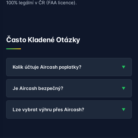
100% legální v ČR (FAA licence).
Často Kladené Otázky
Kolik účtuje Aircash poplatky?
▼
Vklady v rámci ČR jsou zdarma. Karta na Aircash
má 0% poplatek, bankovní převod 0,9% (max 50 Kč),
Je Aircash bezpečný?
▼
výběr na bank účet 0%.
Ano. Aircash má licenci FAA (chorvatský regulátor),
je členem Visa Direct a Mastercard SecureCode.
Lze vybrat výhru přes Aircash?
▼
Použij silné heslo + 2FA pro maximální zabezpečení.
Ano, pokud jsi původně vkládal přes Aircash (AML
regulace). Doba výplaty 1-4 hodiny po schválení