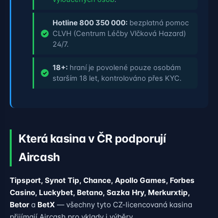
Hotline 800 350 000:
bezplatná pomoc
CLVH (Centrum Léčby Vlčková Hazard)
24/7.
18+:
hraní je povolené pouze osobám
starším 18 let, kontrolováno přes KYC.
Která kasina v ČR podporují
Aircash
Tipsport, Synot Tip, Chance, Apollo Games, Forbes
Casino, Luckybet, Betano, Sazka Hry, Merkurxtip,
Betor
a
BetX
— všechny tyto CZ-licencovaná kasina
přijímají Aircash pro vklady i výběry.