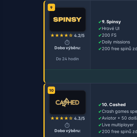
9
9. Spinsy
✔
Hravé UI
✔
200 FS
✔
★★★★☆
4.2/5
Daily missions
✔
⏱️
Doba výběru:
200 free spinů 
✔
Do 24 hodin
10
10. Cashed
✔
Crash games spec
✔
Aviator + 50 dalš
✔
★★★★☆
4.3/5
Live multiplayer
✔
⏱️
Doba výběru:
200 free spinů 
✔