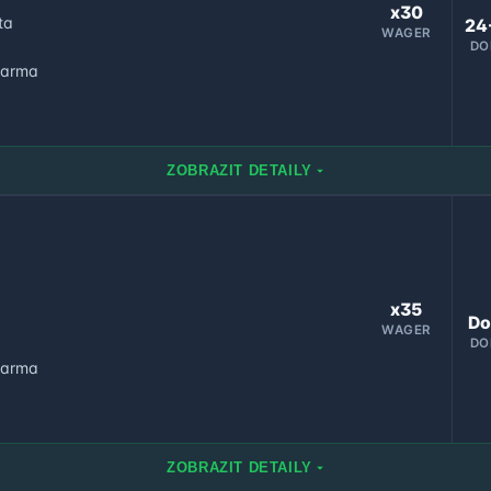
x30
ta
24
WAGER
DO
darma
ZOBRAZIT DETAILY
x35
Do
WAGER
DO
darma
ZOBRAZIT DETAILY