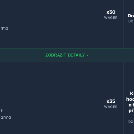
x30
Do
WAGER
DO
arma
ZOBRAZIT DETAILY
K
hod
x35
a 
WAGER
př
 h
zdarma
DO