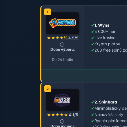
1
1. Wyns
✔
3 000+ her
✔
Live kasino
✔
★★★★½
4.5/5
Krypto platby
✔
⏱️
Doba výběru:
200 free spinů 
✔
Do 24 hodin
2
2. Spinbara
✔
Minimalistický de
✔
Nejnovější sloty
✔
★★★★☆
4.1/5
Rychlá platforma
✔
⏱️
Doba výběru:
200 free spinů 