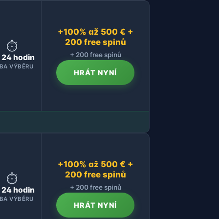
+100% až 500 € +
200 free spinů
⏱️
+ 200 free spinů
 24 hodin
BA VÝBĚRU
HRÁT NYNÍ
+100% až 500 € +
200 free spinů
⏱️
+ 200 free spinů
 24 hodin
BA VÝBĚRU
HRÁT NYNÍ