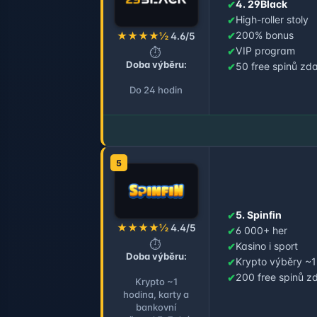
4. 29Black
✔
High-roller stoly
✔
200% bonus
✔
★★★★½
4.6/5
VIP program
✔
⏱️
Doba výběru:
50 free spinů zd
✔
Do 24 hodin
5
5. Spinfin
✔
★★★★½
4.4/5
6 000+ her
✔
⏱️
Kasino i sport
✔
Doba výběru:
Krypto výběry ~1
✔
200 free spinů 
✔
Krypto ~1
hodina, karty a
bankovní