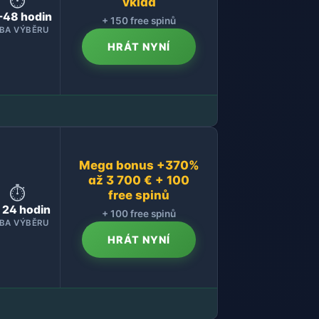
⏱️
vklad
-48 hodin
+ 150 free spinů
BA VÝBĚRU
HRÁT NYNÍ
Mega bonus +370%
až 3 700 € + 100
⏱️
free spinů
 24 hodin
+ 100 free spinů
BA VÝBĚRU
HRÁT NYNÍ