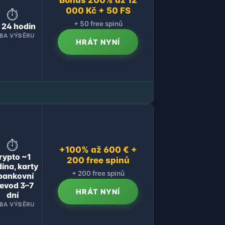
Bonus 200% až 12
000 Kč + 50 FS
⏱️
+ 50 free spinů
 24 hodin
BA VÝBĚRU
HRÁT NYNÍ
⏱️
+100% až 600 € +
rypto ~1
200 free spinů
ina, karty
+ 200 free spinů
bankovní
evod 3–7
HRÁT NYNÍ
dní
BA VÝBĚRU