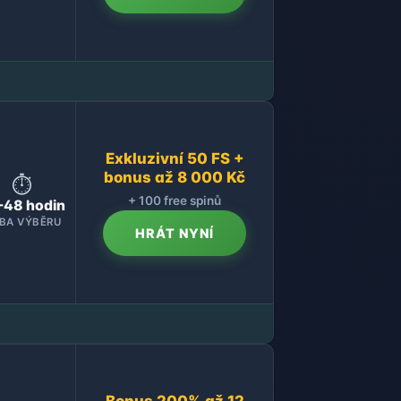
Exkluzivní 50 FS +
bonus až 8 000 Kč
⏱️
+ 100 free spinů
-48 hodin
BA VÝBĚRU
HRÁT NYNÍ