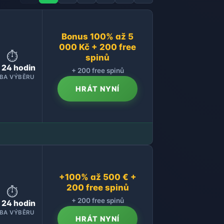
Bonus 100% až 5
000 Kč + 200 free
⏱️
spinů
 24 hodin
+ 200 free spinů
BA VÝBĚRU
HRÁT NYNÍ
+100% až 500 € +
200 free spinů
⏱️
+ 200 free spinů
 24 hodin
BA VÝBĚRU
HRÁT NYNÍ