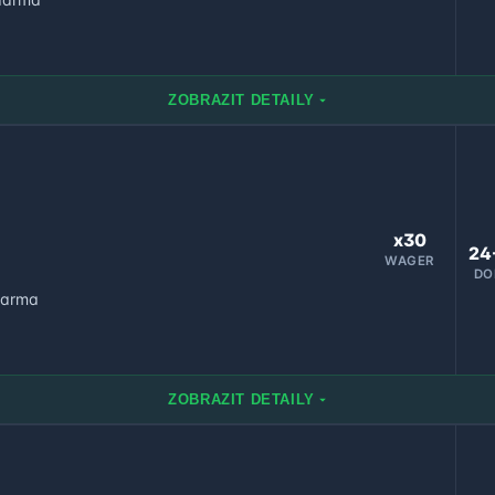
ZOBRAZIT DETAILY
x30
24
WAGER
DO
darma
ZOBRAZIT DETAILY