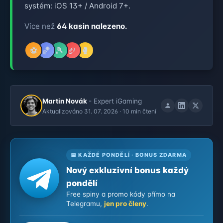
systém: iOS 13+ / Android 7+.
Více než
64 kasin nalezeno.
⚽
🏀
🎾
🏈
🥊
Martin Novák
- Expert iGaming
Aktualizováno 31. 07. 2026 · 10 min čtení
📅 KAŽDÉ PONDĚLÍ · BONUS ZDARMA
Nový exkluzivní bonus každý
pondělí
Free spiny a promo kódy přímo na
Telegramu,
jen pro členy
.