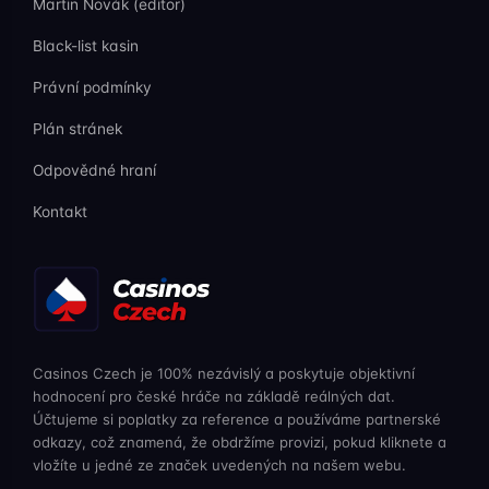
Martin Novák (editor)
Black-list kasin
Právní podmínky
Plán stránek
Odpovědné hraní
Kontakt
Casinos Czech je 100% nezávislý a poskytuje objektivní
hodnocení pro české hráče na základě reálných dat.
Účtujeme si poplatky za reference a používáme partnerské
odkazy, což znamená, že obdržíme provizi, pokud kliknete a
vložíte u jedné ze značek uvedených na našem webu.