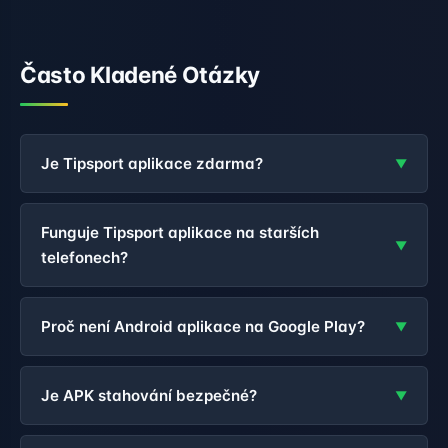
Často Kladené Otázky
Je Tipsport aplikace zdarma?
▼
Ano, stažení i používání aplikace je zcela zdarma.
Platí jen sázky a vklady, které sám provedeš.
Funguje Tipsport aplikace na starších
▼
telefonech?
Konkrétní podmínky se vždy ověřte v aktuálních T&C
operátora.
Min požadavky: iOS 13+ a Android 7+. Starší
zařízení mohou používat mobilní web v prohlížeči.
Proč není Android aplikace na Google Play?
▼
Konkrétní podmínky se vždy ověřte v aktuálních T&C
Google Play zakazuje hazardní aplikace ve většině
operátora.
regionů (včetně ČR). Kasina je proto distribuují přes
Je APK stahování bezpečné?
▼
přímý APK download ze svých webů.
Ano, pokud stahuješ z oficiálního webu kasina (ne z