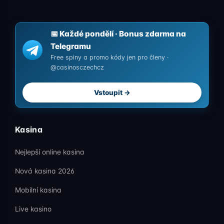
📅 Každé pondělí · Bonus zdarma na
Telegramu
Free spiny a promo kódy jen pro členy ·
@casinosczechcz
Vstoupit →
Kasina
Nejlepší online kasina
Nová kasina 2026
Mobilní kasina
Live kasino