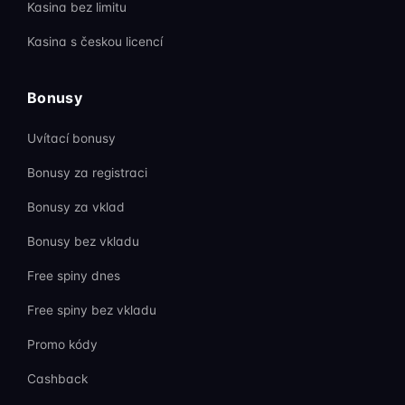
Kasina bez limitu
Kasina s českou licencí
Bonusy
Uvítací bonusy
Bonusy za registraci
Bonusy za vklad
Bonusy bez vkladu
Free spiny dnes
Free spiny bez vkladu
Promo kódy
Cashback