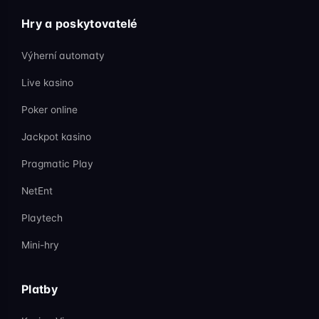
Hry a poskytovatelé
Výherní automaty
Live kasino
Poker online
Jackpot kasino
Pragmatic Play
NetEnt
Playtech
Mini-hry
Platby