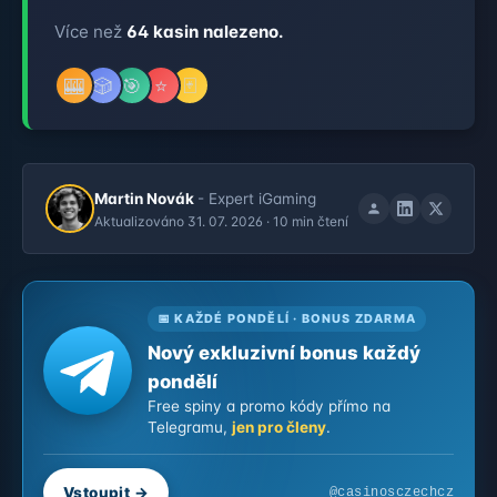
Více než
64 kasin nalezeno.
🎰
🎲
🎯
⭐
🃏
Martin Novák
- Expert iGaming
Aktualizováno 31. 07. 2026 · 10 min čtení
📅 KAŽDÉ PONDĚLÍ · BONUS ZDARMA
Nový exkluzivní bonus každý
pondělí
Free spiny a promo kódy přímo na
Telegramu,
jen pro členy
.
Vstoupit →
@casinosczechcz