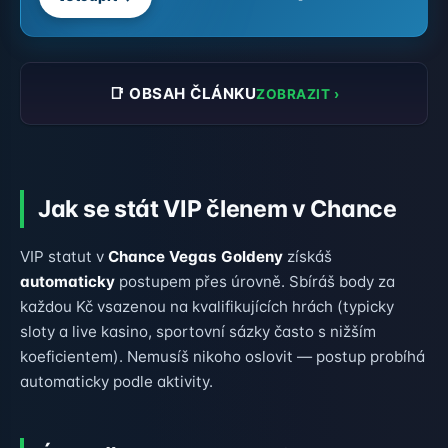
📑
OBSAH ČLÁNKU
ZOBRAZIT ›
Stát VIP
👑
Úrovně VIP
👑
Jak se stát VIP členem v Chance
Chance VIP
👑
VIP statut v
Chance Vegas Goldeny
získáš
Tipy rychlý
👑
automaticky
postupem přes úrovně. Sbíráš body za
každou Kč vsazenou na kvalifikujících hrách (typicky
Daně VIP
👑
sloty a live kasino, sportovní sázky často s nižším
koeficientem). Nemusíš nikoho oslovit — postup probíhá
automaticky podle aktivity.