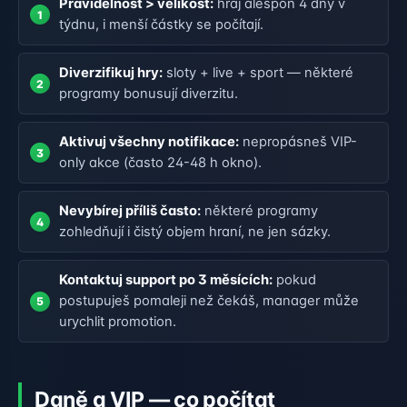
Pravidelnost > velikost:
hraj alespoň 4 dny v
týdnu, i menší částky se počítají.
Diverzifikuj hry:
sloty + live + sport — některé
programy bonusují diverzitu.
Aktivuj všechny notifikace:
nepropásneš VIP-
only akce (často 24-48 h okno).
Nevybírej příliš často:
některé programy
zohledňují i čistý objem hraní, ne jen sázky.
Kontaktuj support po 3 měsících:
pokud
postupuješ pomaleji než čekáš, manager může
urychlit promotion.
Daně a VIP — co počítat