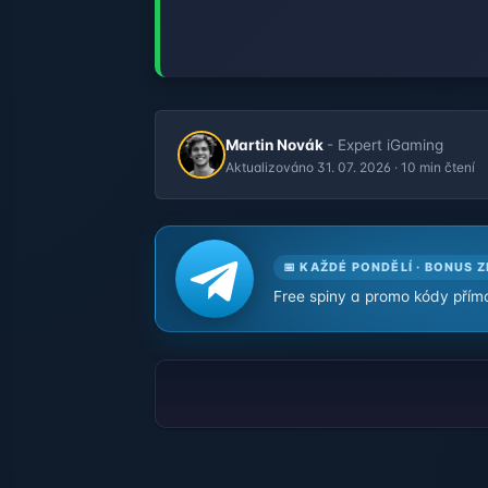
Martin Novák
- Expert iGaming
Aktualizováno 31. 07. 2026 · 10 min čtení
📅 KAŽDÉ PONDĚLÍ · BONUS 
Free spiny a promo kódy pří
Sekce
📌