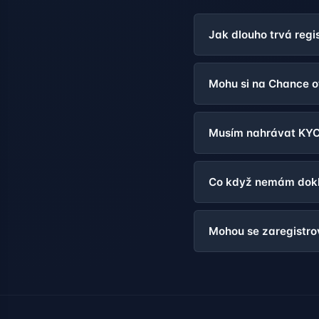
Jak dlouho trvá reg
Vyplnění formuláře 3-5
podmínky se vždy ověř
Mohu si na Chance ot
Ne. Multi-accounting 
osobu/IP/zařízení.
Musím nahrávat KY
Pro CZ-licencované kas
výhru. Některá zahrani
Co když nemám dokl
Funguje výpis z banky,
starší 3 měsíce a obsa
Mohou se zaregistrova
Ano, pokud mají trvalý
občanství CZ není pod