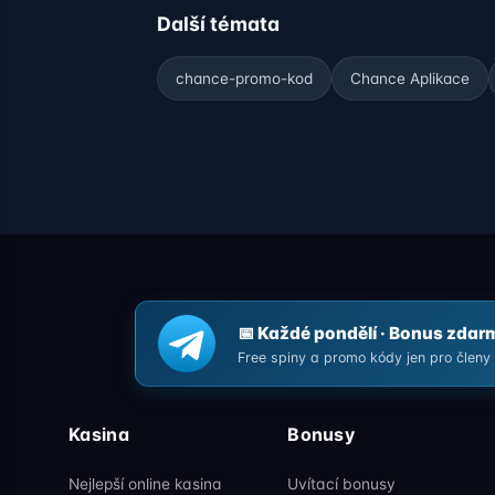
Další témata
chance-promo-kod
Chance Aplikace
📅 Každé pondělí · Bonus zda
Free spiny a promo kódy jen pro člen
Kasina
Bonusy
Nejlepší online kasina
Uvítací bonusy