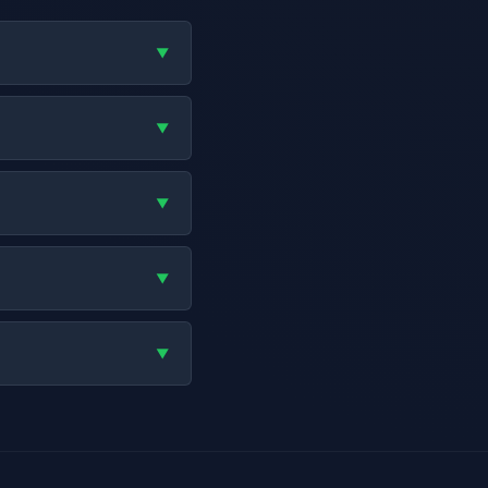
▼
 víkend). Konkrétní
▼
ůstatku. Jeden účet na
▼
peníze ani vybrat
▼
é přiznání. Musí být ne
▼
volení k pobytu). Jen