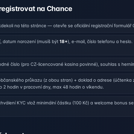
aregistrovat na Chance
dekoli na této stránce — otevře se oficiální registrační formulář
í, datum narození (musíš být
18+
), e-mail, číslo telefonu a hes
rodné číslo (pro CZ-licencované kasina povinné), souhlas s her
občanského průkazu (z obou stran) + doklad o adrese (účtenka za
 2 hodin v pracovní dny, max 48 hodin o víkendu.
hválení KYC vlož minimální částku (100 Kč) a welcome bonus se