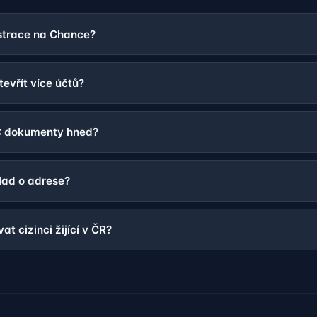
istrace na Chance?
 minut, KYC ověření 2-48 hodin podle dne (pracovní den vs
te v aktuálních T&C operátora.
evřít více účtů?
je zakázán a vede k zablokování všech účtů + propadnutí z
C dokumenty hned?
ino ano, je to povinné dle zákona. Bez KYC nelze hrát na 
ční kasina KYC vyžadují až při prvním výběru.
ad o adrese?
 faktura za elektřinu/plyn/internet, nájemní smlouva, daňov
hovat tvoje jméno + adresu.
t cizinci žijící v ČR?
 pobyt v ČR a platný doklad totožnosti (cestovní pas + po
mínkou.