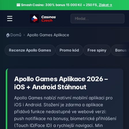
🎰 Smash Casino: 300% bonus 15 000 Kč + 250 FS,
Získat →
☰
🏠
Domů
Apollo Games Aplikace
›
Recenze Apollo Games
Promo kód
Free spiny
Bonus 
Apollo Games Aplikace 2026 –
iOS + Android Stáhnout
Apollo Games nabízí nativní mobilní aplikaci pro
iOS i Android. Stažení je zdarma a aplikace
přidává funkce nedostupné ve webové verzi:
push notifikace na bonusy, biometrické přihlášení
(Touch ID/Face ID) a rychlejší navigaci. Min