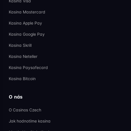
Kasina Visa
Kasina Mastercard
Kasina Apple Pay
Kasina Google Pay
Kasina Skrill
Kasina Neteller
Kasina Paysafecard
Kasina Bitcoin
O nás
O Casinos Czech
Jak hodnotíme kasina