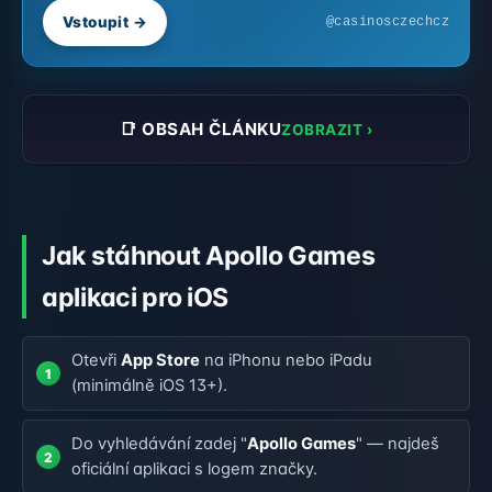
Vstoupit →
@casinosczechcz
📑
OBSAH ČLÁNKU
ZOBRAZIT ›
Stáhnout Apollo
📲
Stáhnout Apollo
📲
Jak stáhnout Apollo Games
Umí Apollo
📲
aplikaci pro iOS
Sekce
📌
Otevři
App Store
na iPhonu nebo iPadu
(minimálně iOS 13+).
Do vyhledávání zadej "
Apollo Games
" — najdeš
oficiální aplikaci s logem značky.