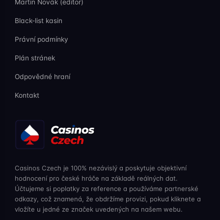
Martin Novák (editor)
Black-list kasin
Právní podmínky
Plán stránek
Odpovědné hraní
Kontakt
Casinos Czech je 100% nezávislý a poskytuje objektivní
hodnocení pro české hráče na základě reálných dat.
Účtujeme si poplatky za reference a používáme partnerské
odkazy, což znamená, že obdržíme provizi, pokud kliknete a
vložíte u jedné ze značek uvedených na našem webu.