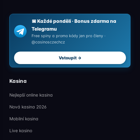
📅 Každé pondělí · Bonus zdarma na
Telegramu
Free spiny a promo kódy jen pro členy ·
@casinosczechcz
Vstoupit →
Kasina
Nejlepší online kasina
Nová kasina 2026
Mobilní kasina
Live kasino