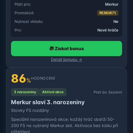
Platí pro:
Merkur
Promokód:
MERKUR75
Nutnost vkladu:
Ne
Pro:
Nové hráče
🎁 Získat bonus
Detail bonusu →
86
HODNOCENÍ
%
Platí do: Sezónní
3 narozeniny
Aktivní akce
Merkur slaví 3. narozeniny
Stovky FS rozdány
Speciální narozeninová akce: každý hráč obdrží 50-
200 FS na vybraný Merkur slot. Aktivace bez kódu při
přihlášení.