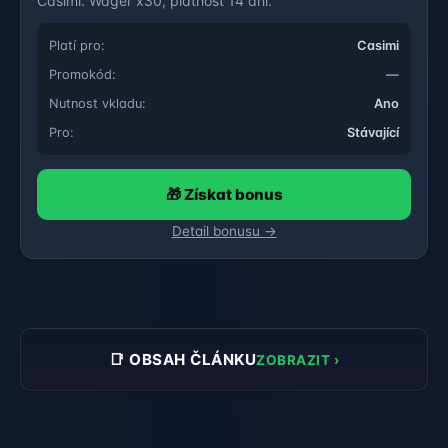
Casimi. Wager x30, platnost 14 dní.
Platí pro:
Casimi
Promokód:
—
Nutnost vkladu:
Ano
Pro:
Stávající
🎁 Získat bonus
Detail bonusu →
📑
OBSAH ČLÁNKU
ZOBRAZIT ›
Přehled free
🌀