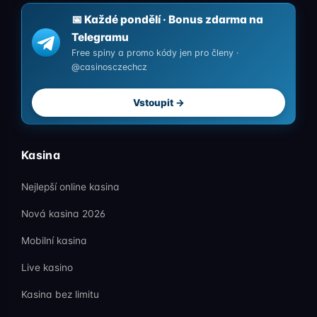
📅 Každé pondělí · Bonus zdarma na
Telegramu
Free spiny a promo kódy jen pro členy ·
@casinosczechcz
Vstoupit →
Kasina
Nejlepší online kasina
Nová kasina 2026
Mobilní kasina
Live kasino
Kasina bez limitu