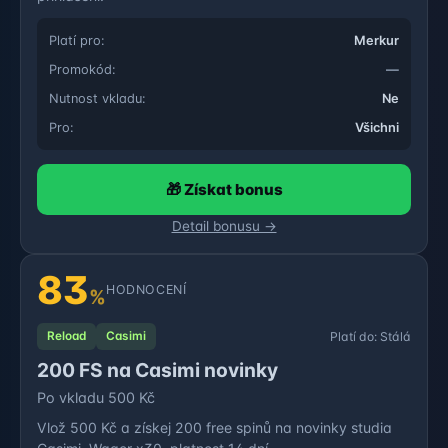
Platí pro:
Merkur
Promokód:
—
Nutnost vkladu:
Ne
Pro:
Všichni
🎁 Získat bonus
Detail bonusu →
83
HODNOCENÍ
%
Platí do: Stálá
Reload
Casimi
200 FS na Casimi novinky
Po vkladu 500 Kč
Vlož 500 Kč a získej 200 free spinů na novinky studia