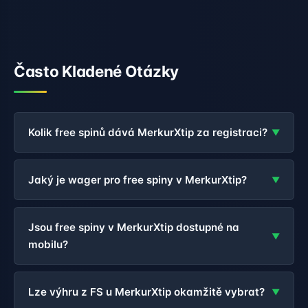
Často Kladené Otázky
Kolik free spinů dává MerkurXtip za registraci?
▼
MerkurXtip aktuálně nabízí 75 free spinů jako
součást uvítacího bonusu po dokončení registrace a
Jaký je wager pro free spiny v MerkurXtip?
▼
KYC ověření. Konkrétní podmínky se vždy ověřte v
Standardní wager pro uvítací FS je x30. Konkrétní
aktuálních T&C operátora.
podmínky se mohou lišit u jednotlivých akcí – vždy si
Jsou free spiny v MerkurXtip dostupné na
▼
mobilu?
přečtěte pravidla.
Ano, free spiny můžete využít na mobilní verzi webu
i v aplikaci MerkurXtip bez omezení. Konkrétní
Lze výhru z FS u MerkurXtip okamžitě vybrat?
▼