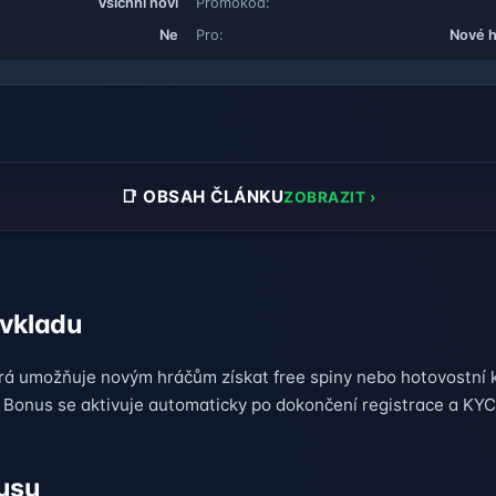
Všichni noví
Promokód:
Ne
Pro:
Nové 
📑
OBSAH ČLÁNKU
ZOBRAZIT ›
 vkladu
erá umožňuje novým hráčům získat free spiny nebo hotovostní 
. Bonus se aktivuje automaticky po dokončení registrace a KYC 
usu