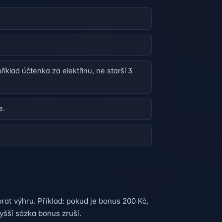
klad účtenka za elektřinu, ne starší 3
e.
t výhru. Příklad: pokud je bonus 200 Kč,
yšší sázka bonus zruší.