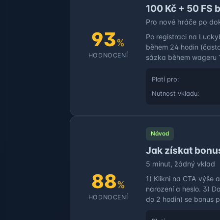
100 Kč + 50 FS 
Pro nové hráče po do
93
Po registraci na Lucky
%
během 24 hodin (často
HODNOCENÍ
sázka během wageru 100
Platí pro:
Nutnost vkladu:
Návod
Jak získat bonu
5 minut, žádný vklad
88
1) Klikni na CTA výše 
%
narození a heslo. 3) D
HODNOCENÍ
do 2 hodin) se bonus př