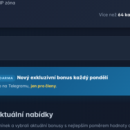
VIP zóna
Více než
64 ka
Nový exkluzivní bonus každý pondělí
ZDARMA
mo na Telegramu,
jen pro členy
.
aktuální nabídky
mínek a vybrali aktuální bonusy s nejlepším poměrem hodnoty 