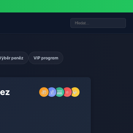
Výběr peněz
VIP program
bez
🎁
💰
🎰
⭐
💎