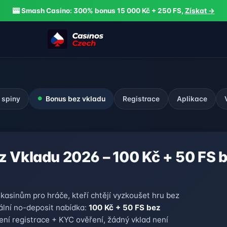
🎰 Smash Casino: 300% bonus 15 000 Kč + 250 FS,
Získat →
 spiny
Bonus bez vkladu
Registrace
Aplikace
 Vkladu 2026 – 100 Kč + 50 FS 
kasinům pro hráče, kteří chtějí vyzkoušet hru bez
uální no-deposit nabídka:
100 Kč + 50 FS bez
í registrace + KYC ověření, žádný vklad není