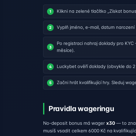
Klikni na zelené tlačítko „Získat bonu
Vyplň jméno, e-mail, datum narození 
Po registraci nahraj doklady pro KYC
měsíce).
Luckybet ověří doklady (obvykle do 2
Začni hrát kvalifikující hry. Sleduj w
Pravidla wageringu
No-deposit bonus má wager
x30
— to znam
musíš vsadit celkem 6000 Kč na kvalifikují