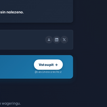
sin nalezeno.
Vstoupit →
@casinosczechcz
a wageringu.