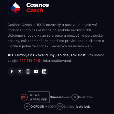
Casinos Czech je 100% nezávislý a poskytuje objektivní
hodnocení pro české hráče na základě reálných dat.
Účtujeme si poplatky za reference a používáme partnerské
odkazy, což znamená, že obdržíme provizi, pokud kliknete a
vložíte u jedné ze značek uvedených na našem webu.
18+ • Hraní je rizikové: dluhy, izolace, závislost.
Pro pomoc
volejte
222 514 040
(linka neúčtovaná).
GPWA
Gamble
Aware
Gam
Care
18+
G
APPROVED
GORDON
MOODY
Gamban
betblock
●
Ⓖ