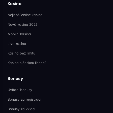
Kasina
Nejlepší online kasina
Nová kasina 2026
Mobilní kasina
Live kasino
Kasina bez limitu
Kasina s českou licencí
Bonusy
Uvítací bonusy
Bonusy za registraci
Bonusy za vklad