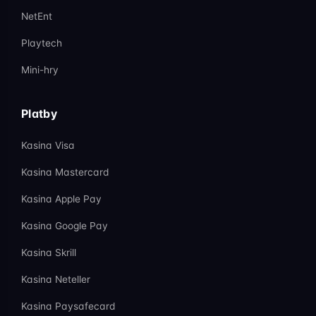
NetEnt
Playtech
Mini-hry
Platby
Kasina Visa
Kasina Mastercard
Kasina Apple Pay
Kasina Google Pay
Kasina Skrill
Kasina Neteller
Kasina Paysafecard