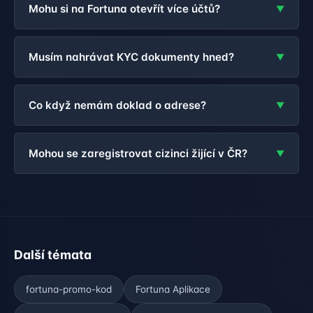
hodin podle dne (pracovní den vs víkend). Konkrétní
Mohu si na Fortuna otevřít více účtů?
▼
podmínky se vždy ověřte v aktuálních T&C
Ne. Multi-accounting je zakázán a vede k
operátora.
zablokování všech účtů + propadnutí zůstatku.
Musím nahrávat KYC dokumenty hned?
▼
Jeden účet na osobu/IP/zařízení.
Pro CZ-licencované kasino ano, je to povinné dle
zákona. Bez KYC nelze hrát na peníze ani vybrat
Co když nemám doklad o adrese?
▼
výhru. Některá zahraniční kasina KYC vyžadují až při
Funguje výpis z banky, faktura za
prvním výběru.
elektřinu/plyn/internet, nájemní smlouva, daňové
Mohou se zaregistrovat cizinci žijící v ČR?
▼
přiznání. Musí být ne starší 3 měsíce a obsahovat
Ano, pokud mají trvalý pobyt v ČR a platný doklad
tvoje jméno + adresu.
totožnosti (cestovní pas + povolení k pobytu). Jen
občanství CZ není podmínkou.
Další témata
fortuna-promo-kod
Fortuna Aplikace