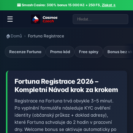
🎰 Smash Casino: 300% bonus 15 000 Kč + 250 FS,
Získat →
☰
🏠
Domů
Fortuna Registrace
›
Recenze Fortuna
Promo kód
Free spiny
Bonus bez vk
Fortuna Registrace 2026 –
Kompletní Návod krok za krokem
Registrace na Fortuna trvá obvykle 3–5 minut.
Po vyplnění formuláře následuje KYC ověření
identity (občanský průkaz + doklad adresy),
které Fortuna schvaluje do 2 hodin v pracovní
dny. Welcome bonus se aktivuje automaticky po