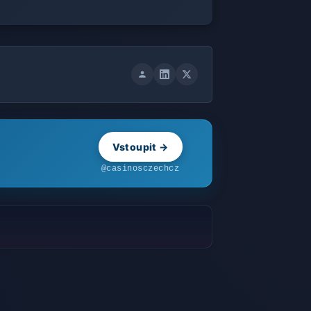
Vstoupit →
@casinosczechcz