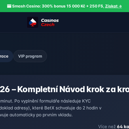
🎰 Smash Casino: 300% bonus 15 000 Kč + 250 FS,
Získat →
race
VIP program
26 – Kompletní Návod krok za k
 minut. Po vyplnění formuláře následuje KYC
doklad adresy), které BetX schvaluje do 2 hodin v
vuje automaticky po prvním vkladu.
Více než
64 ka