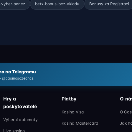
-vyber-penez
betx-bonus-bez-vkladu
Bonusy za Registraci
rma na Telegramu
y · @casinosczechcz
Hry a
Platby
O ná
poskytovatelé
Kasina Visa
O Cas
Výherní automaty
Kasina Mastercard
Jak h
Live kasino