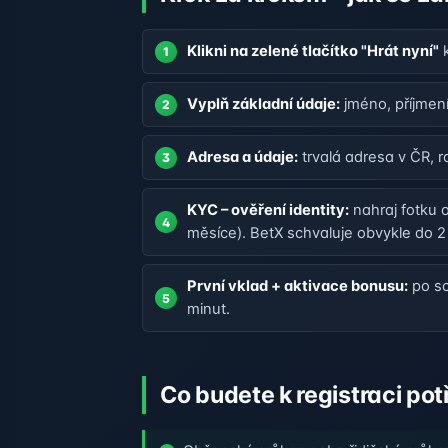
Časté problémy
📝
Klikni na zelené tlačítko "Hrát nyní"
k
Licence
📜
Vyplň základní údaje:
jméno, příjmen
Adresa a údaje:
trvalá adresa v ČR, 
KYC – ověření identity:
nahraj fotku 
měsíce). BetX schvaluje obvykle do 2
První vklad + aktivace bonusu:
po sc
minut.
Co budete k registraci po