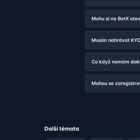
Vyplnění formuláře 3-5
podmínky se vždy ověř
Mohu si na BetX otev
Ne. Multi-accounting 
osobu/IP/zařízení.
Musím nahrávat KY
Pro CZ-licencované kas
výhru. Některá zahrani
Co když nemám dokl
Funguje výpis z banky,
starší 3 měsíce a obsa
Mohou se zaregistrova
Ano, pokud mají trvalý
občanství CZ není pod
Další témata