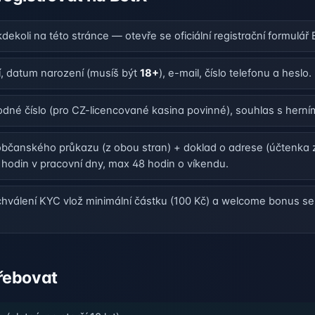
dekoli na této stránce — otevře se oficiální registrační formulář 
í, datum narození (musíš být
18+
), e-mail, číslo telefonu a hesl
rodné číslo (pro CZ-licencované kasina povinné), souhlas s her
občanského průkazu (z obou stran) + doklad o adrese (účtenka za
 hodin v pracovní dny, max 48 hodin o víkendu.
hválení KYC vlož minimální částku (100 Kč) a welcome bonus se
třebovat