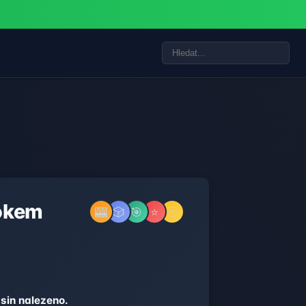
rokem
🎰
🎲
🎯
⭐
🃏
sin nalezeno.