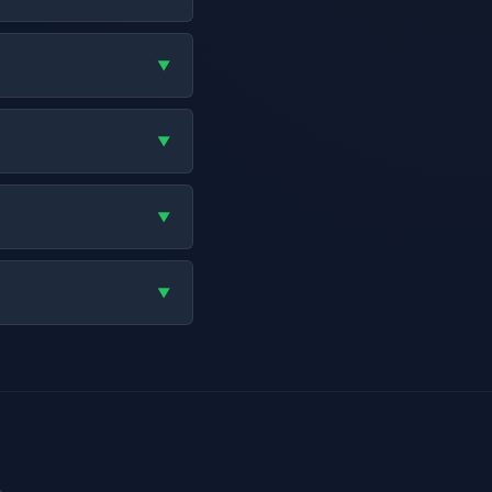
 víkend). Konkrétní
▼
ůstatku. Jeden účet na
▼
peníze ani vybrat
▼
é přiznání. Musí být ne
▼
volení k pobytu). Jen