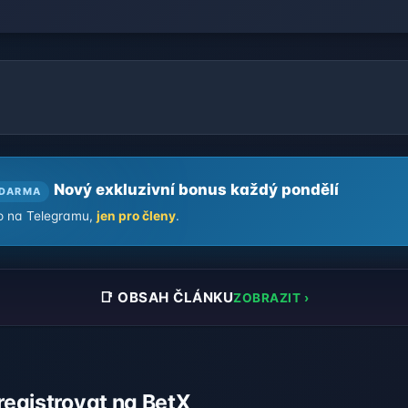
Nový exkluzivní bonus každý pondělí
ZDARMA
mo na Telegramu,
jen pro členy
.
📑
OBSAH ČLÁNKU
ZOBRAZIT ›
registrovat na BetX