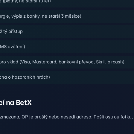
platný, ne starší 10 let)
rgie, výpis z banky, ne starší 3 měsíce)
itý přístup
SMS ověření)
o vklad (Visa, Mastercard, bankovní převod, Skrill, aircash)
kona o hazardních hrách)
cí na BetX
zmazaná, OP je prošlý nebo nesedí adresa. Pošli ostrou fotku