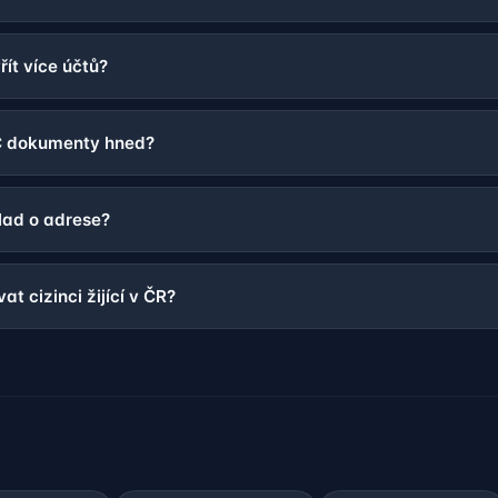
 minut, KYC ověření 2-48 hodin podle dne (pracovní den vs
te v aktuálních T&C operátora.
řít více účtů?
je zakázán a vede k zablokování všech účtů + propadnutí z
C dokumenty hned?
ino ano, je to povinné dle zákona. Bez KYC nelze hrát na 
ční kasina KYC vyžadují až při prvním výběru.
ad o adrese?
 faktura za elektřinu/plyn/internet, nájemní smlouva, daňov
hovat tvoje jméno + adresu.
t cizinci žijící v ČR?
 pobyt v ČR a platný doklad totožnosti (cestovní pas + po
mínkou.