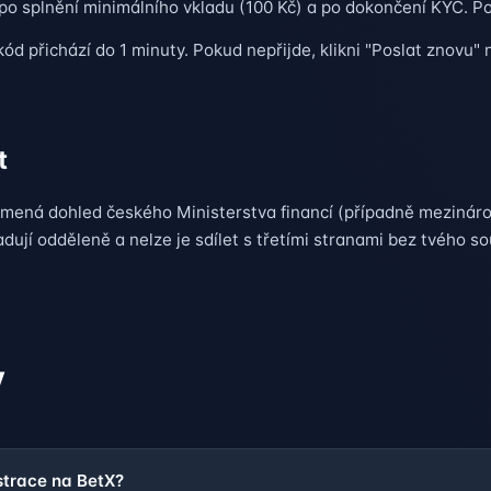
po splnění minimálního vkladu (100 Kč) a po dokončení KYC. P
d přichází do 1 minuty. Pokud nepřijde, klikni "Poslat znovu" ne
t
amená dohled českého Ministerstva financí (případně mezinárod
ují odděleně a nelze je sdílet s třetími stranami bez tvého so
y
strace na BetX?