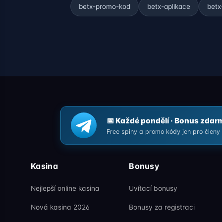
betx-promo-kod
betx-aplikace
betx
📅 Každé pondělí · Bonus zda
Free spiny a promo kódy jen pro člen
Kasina
Bonusy
Nejlepší online kasina
Uvítací bonusy
Nová kasina 2026
Bonusy za registraci