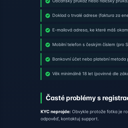
Občanský průkaz nebo řidičský průkaz (
Doklad o trvalé adrese (faktura za ene
E-mailová adresa, ke které máš okamž
Mobilní telefon s českým číslem (pro 
Bankovní účet nebo platební metoda pr
Věk minimálně 18 let (povinné dle zá
Časté problémy s registra
KYC neprojde:
Obvykle protože fotka je ro
odpověď, kontaktuj support.