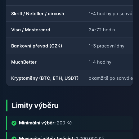
Skrill / Neteller / aircash
1-4 hodiny po schválen
Visa / Mastercard
24-72 hodin
Bankovní převod (CZK)
1-3 pracovní dny
MuchBetter
1-4 hodiny
Kryptoměny (BTC, ETH, USDT)
okamžitě po schválení
Limity výběru
Minimální výběr:
200 Kč
Maximální výběr (měsíc):
1 000 000 Kč