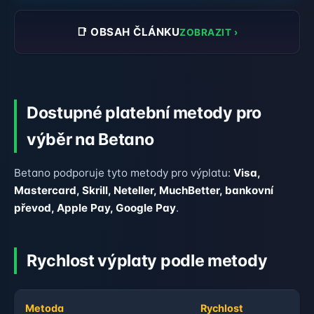
📑
OBSAH ČLÁNKU
ZOBRAZIT ›
Dostupné platební
🏧
Rychlost výplaty
📌
Dostupné platební metody pro
Limity výběru
🏧
výběr na Betano
Postup výběru
🏧
Betano podporuje tyto metody pro výplatu:
Visa,
Mastercard, Skrill, Neteller, MuchBetter, bankovní
Může výběr
🏧
převod, Apple Pay, Google Pay
.
Daně výhry
📌
Rychlost výplaty podle metody
Metoda
Rychlost