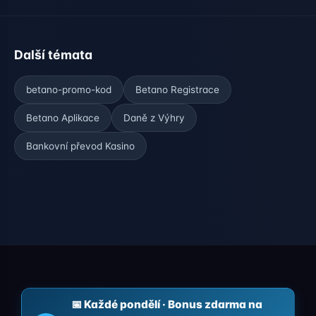
nepřijme — pokračuj v hraní nebo si nech zůstatek
na účtu. Konkrétní podmínky se vždy ověřte v
aktuálních T&C operátora.
Další témata
betano-promo-kod
Betano Registrace
Betano Aplikace
Daně z Výhry
Bankovní převod Kasino
📅 Každé pondělí · Bonus zdarma na