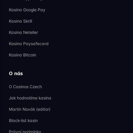
Kasina Google Pay
Kasina Skrill
Kasina Neteller
Kasina Paysafecard
Kasina Bitcoin
O nás
O Casinos Czech
Jak hodnotíme kasina
Martin Novák (editor)
Black-list kasin
Právní podmínky